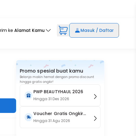
irim ke
Alamat Kamu
Masuk / Daftar
Promo spesial buat kamu
Belanja makin hemat dengan promo discount
hingga gratis ongkir!
PWP BEAUTYHAUL 2026
Hingga
31 Des 2026
Voucher Gratis Ongkir
15RB (Only on Website)
Hingga
31 Agu 2026