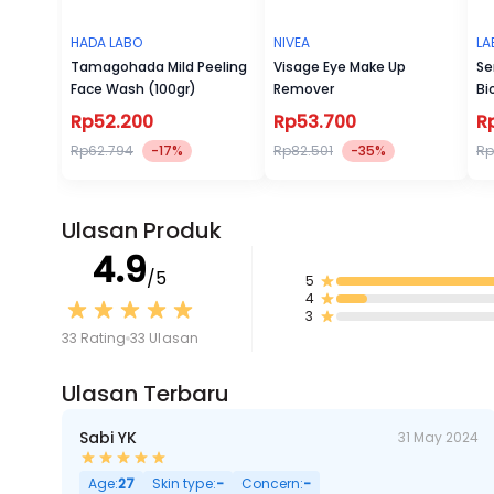
HADA LABO
NIVEA
LA
Tamagohada Mild Peeling
Visage Eye Make Up
Se
Face Wash (100gr)
Remover
Bi
Su
Rp52.200
Rp53.700
R
Rp62.794
-17%
Rp82.501
-35%
Rp
Ulasan Produk
4.9
/5
5
4
3
33 Rating
33 Ulasan
Ulasan Terbaru
Sabi YK
31 May 2024
Age:
27
Skin type:
-
Concern:
-