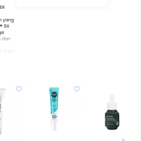
ER
h yang
h® 9X
si
n dan
t. Kami
 mudah
ah
 sehat