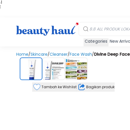
 |
E
kir
iah
Categories
New Arriva
Home
/
Skincare
/
Cleanser
/
Face Wash
/
Divine Deep Face
Tambah ke Wishlist
Bagikan produk