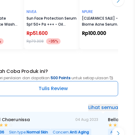
NIVEA
NPURE
ate
Sun Face Protection Serum
[CLEARANCE SALE] - Cica
ace Wash
Spf 50+ Pa +++ - Oil
Biome Acne Serum
Control 30 ml
Essence
Rp51.600
Rp100.000
angan
%
Rp79.308
-35%
jaringan
an sifat
ocok
 penuh
ah Coba Produk ini?
ngi,
eri penilaian dan dapatkan
500 Points
untuk setiap ulasan 🥰
Tulis Review
n
dan,
Lihat semua
esik.
l Chaerunissa
Bella Bhakt
04 Aug 2023
an
 warna
36
Skin type:
Normal Skin
Concern:
Anti Aging
Age:
30
Skin