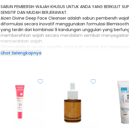
SABUN PEMBERSIH WAJAH KHUSUS UNTUK ANDA YANG BERKULIT SUP
SENSITIF DAN MUDAH BERJERAWAT.
Aizen Divine Deep Face Cleanser adalah sabun pembersih waja
diformulasi secara inovatif menggunakan formulasi Blemisoot
yang terdiri dari kombinasi 9 kandungan unggulan yang berfung
membersihkan wajah secara mendalam sembari menyegarka
mencerahkan wajah.
Diformulasikan secara spesifik untuk kulit sensitif dan berjerawa
tahu sulitnya perjuangan anda yang memiliki kulit sensitif dan
Lihat Selengkapnya
berjerawat. Itulah mengapa kami menciptakan pembersih waj
paling lembut untuk anda. Iritasi sehabis mencuci? Tidak lagi!
MANFAAT:
● Membersihkan kulit wajah dari kotoran, debu, dan makeup
● Membantu mencegah timbulnya jerawat
● Membantu merawat lapisan pelindung kulit wajah agar tetap
● Menenangkan dan menyegarkan kulit wajah
● Membantu menjaga dan merawat kelembaban kulit
● Membersihkan minyak berlebih
SKIN CONCERNS:
● Jerawat
● Bruntusan
● Kulit sensitif dan iritasi