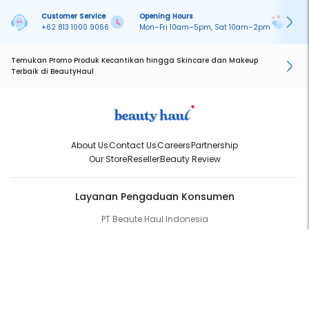
Customer Service
Opening Hours
Pa
+62 813 1000 9066
Mon–Fri 10am–5pm, Sat 10am–2pm
On
Temukan Promo Produk Kecantikan hingga Skincare dan Makeup
Terbaik di BeautyHaul
About Us
Contact Us
Careers
Partnership
Our Store
Reseller
Beauty Review
Layanan Pengaduan Konsumen
PT Beaute Haul Indonesia
WhatsApp:
(+62) 813-1000-9066
Email:
cs@beautyhaul.com
Direktorat Jenderal Perlindungan Konsumen dan Tertib Niaga
Kementrian Perdagangan Republik Indonesia