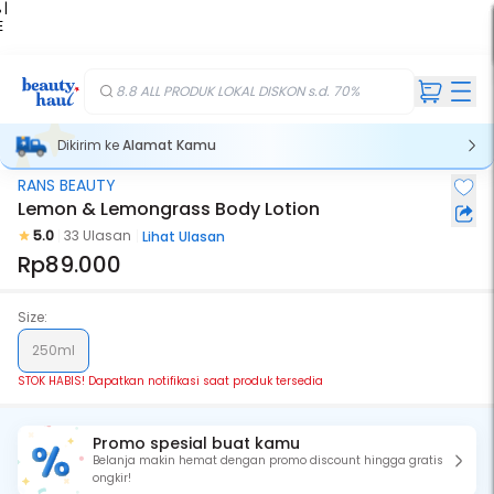
 |
E
kir
iah
8.8 ALL PRODUK LOKAL DISKON s.d. 70%
Dikirim ke
Alamat Kamu
RANS BEAUTY
Stok Habis
Lemon & Lemongrass Body Lotion
5.0
33 Ulasan
Lihat Ulasan
Rp89.000
Size:
250ml
STOK HABIS! Dapatkan notifikasi saat produk tersedia
Promo spesial buat kamu
Belanja makin hemat dengan promo discount hingga gratis
ongkir!