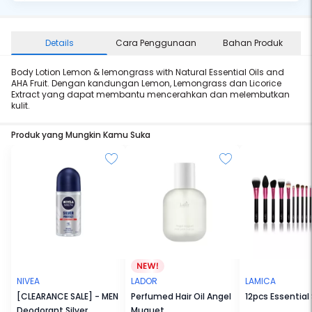
Details
Cara Penggunaan
Bahan Produk
Body Lotion Lemon & lemongrass with Natural Essential Oils and
AHA Fruit. Dengan kandungan Lemon, Lemongrass dan Licorice
Extract yang dapat membantu mencerahkan dan melembutkan
kulit.
Produk yang Mungkin Kamu Suka
NIVEA
LADOR
LAMICA
[CLEARANCE SALE] - MEN
Perfumed Hair Oil Angel
12pcs Essential
Deodorant Silver
Muguet