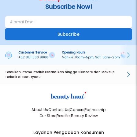
Subscribe Now!
Subscribe
Customer Service
Opening Hours
Pa
+62 813 1000 9066
Mon–Fri 10am–5pm, Sat 10am–2pm
On
Temukan Promo Produk Kecantikan hingga Skincare dan Makeup
Terbaik di BeautyHaul
About Us
Contact Us
Careers
Partnership
Our Store
Reseller
Beauty Review
Layanan Pengaduan Konsumen