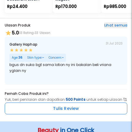
Protect Roll On
Rp24.400
Rp170.000
Rp985.000
Ulasan Produk
Lihat semua
5.0
33 Rating
33 Ulasan
31 Jul 2023
Gallery Haphap
Age:
36
Skin type:
-
Concern:
-
bgus dn suka bgt sama lotion ny ini bakalan beli vriana
yglain ny
Pernah Coba Produk ini?
Yuk, beri penilaian dan dapatkan
500 Points
untuk setiap ulasan 🥰
Tulis Review
Beauty
in One Click