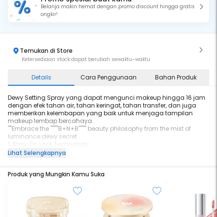
Belanja makin hemat dengan promo discount hingga gratis
ongkir!
Temukan di Store
Ketersediaan stock dapat berubah sewaktu-waktu
Details
Cara Penggunaan
Bahan Produk
Dewy Setting Spray yang dapat mengunci makeup hingga 16 jam
dengan efek tahan air, tahan keringat, tahan transfer, dan juga
memberikan kelembapan yang baik untuk menjaga tampilan
makeup lembap bercahaya.
""Embrace the """"B+N+B"""" beauty philosophy from the mist of
luminance dewy secret
1. Stay-On Lock Technology
Menggunakan Stay-On Lock Technology:
Lihat Selengkapnya
- Improted dual performing agent dari Amerika Serikat, untuk
melindungi foundation
Produk yang Mungkin Kamu Suka
- Film forming agent dari Jerman membantu menciptakan efek
yang tahan lama dan tahan air yang baik.
Dual film ini menjadikan makeup menjadi tahan lama dan
waterproof.
2. 4X Moizturizing Ingredients
-Ceramide membantu melembapkan dan memperbaiki lapisan