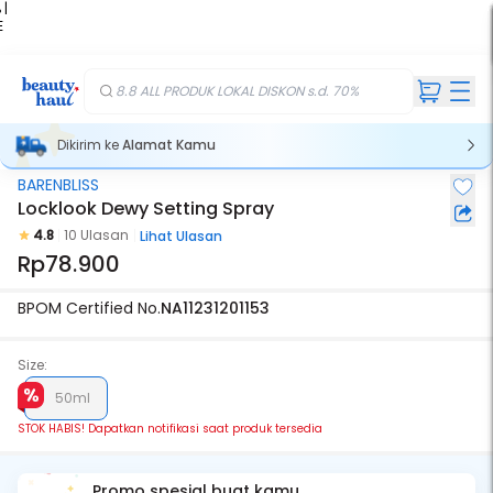
 |
E
kir
iah
8.8 ALL PRODUK LOKAL DISKON s.d. 70%
Dikirim ke
Alamat Kamu
BARENBLISS
Stok Habis
Locklook Dewy Setting Spray
4.8
10 Ulasan
Lihat Ulasan
Rp78.900
BPOM Certified No.
NA11231201153
Size:
50ml
STOK HABIS! Dapatkan notifikasi saat produk tersedia
Promo spesial buat kamu