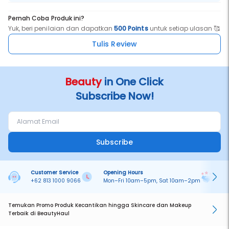
Pernah Coba Produk ini?
Yuk, beri penilaian dan dapatkan
500 Points
untuk setiap ulasan 🥰
Tulis Review
Beauty
in One Click
Subscribe Now!
Subscribe
Customer Service
Opening Hours
Pa
+62 813 1000 9066
Mon–Fri 10am–5pm, Sat 10am–2pm
On
Temukan Promo Produk Kecantikan hingga Skincare dan Makeup
Terbaik di BeautyHaul