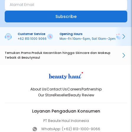
Subscribe
Customer Service
Opening Hours
Pa
+62 813 1000 9066
Mon–Fri 10am–5pm, Sat 10am–2pm
On
Temukan Promo Produk Kecantikan hingga Skincare dan Makeup
Terbaik di BeautyHaul
About Us
Contact Us
Careers
Partnership
Our Store
Reseller
Beauty Review
Layanan Pengaduan Konsumen
PT Beaute Haul Indonesia
WhatsApp:
(+62) 813-1000-9066