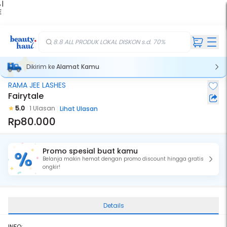
 |
E
kir
iah
8.8 ALL PRODUK LOKAL DISKON s.d. 70%
Dikirim ke
Alamat Kamu
RAMA JEE LASHES
Fairytale
5.0
1 Ulasan
Lihat Ulasan
Rp80.000
Promo spesial buat kamu
Belanja makin hemat dengan promo discount hingga gratis
ongkir!
Details
INFO: