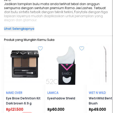
Jadikan tampilan bulu mata anda terlihat tebal dan anggun
sempurna dengan sentuhan premium Rama Jee Lashes. Terbuat
dari bulu sintetis terbaik dengan teknik terkini, Fairytale dengan tiga
lapisan layernya mudah diaplikasikan untuk penampilan yang
elegan dan glamour.
Hair Color : Black & Dark Brown
Lihat Selengkapnya
Band length (mm) : 34 mm (Layer 1&3), 31 mm (Layer 2); Lash length
Produk yang Mungkin Kamu Suka
(mm) : 7.5 mm (inner), 12.5 mm (middle), 7.5 mm (outer); Lash Curl
(mm) : 14 mm (Layer 1), 12.5 mm (Layer 2), 10 mm (Layer 3).
MAKE OVER
LAMICA
WET N WILD
Eye Brow Definition Kit
Eyeshadow Shield
WetnWild Bent 
Dark brown 6.9 g
Brush
Rp121.500
Rp60.000
Rp49.000