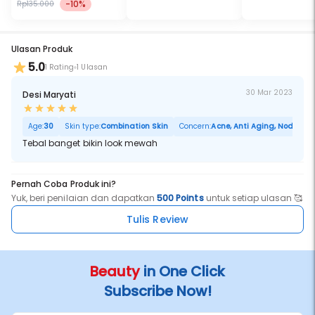
-10%
Rp135.000
Ulasan Produk
5.0
1 Rating
1 Ulasan
30 Mar 2023
Desi Maryati
Age:
30
Skin type:
Combination Skin
Concern:
Acne, Anti Aging, Noda Hita
Tebal banget bikin look mewah
Pernah Coba Produk ini?
Yuk, beri penilaian dan dapatkan
500 Points
untuk setiap ulasan 🥰
Tulis Review
Beauty
in One Click
Subscribe Now!