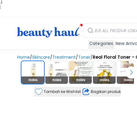
 |
E
kir
iah
Categories
New Arriva
Home
/
Skincare
/
Treatment
/
Toner
/
Real Floral Toner -
Stok Habis
Habis
Habis
Habis
Habis
Habis
Tambah ke Wishlist
Bagikan produk