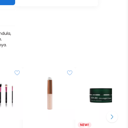
ndula,
.
nya.