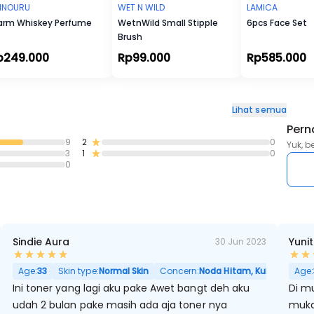
INOURU
WET N WILD
LAMICA
rm Whiskey Perfume
WetnWild Small Stipple
6pcs Face Set
Brush
p249.000
Rp99.000
Rp585.000
Lihat semua
Pern
9
2
0
Yuk, b
3
1
0
0
Sindie Aura
Yuni
30 Jun 2023
Hitam, Pori Besar
Age:
33
Skin type:
Normal Skin
Concern:
Noda Hitam, Kulit Kering, P
Age:
Ini toner yang lagi aku pake Awet bangt deh aku
Di m
udah 2 bulan pake masih ada aja toner nya
mukaa Dan pas pake toner ini