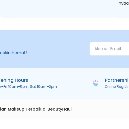
makin hemat!
ening Hours
Partnersh
n–Fri 10am–5pm, Sat 10am–2pm
Online Regist
dan Makeup Terbaik di BeautyHaul