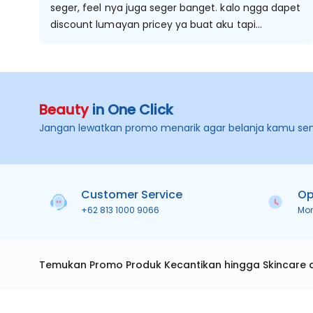
seger, feel nya juga seger banget. kalo ngga dapet
discount lumayan pricey ya buat aku tapi
memang seger bgt sih. cairannya bening dan ada
bunganya didalem. karena aku suka tones yg
seger2 floral jadi aku suka sih. ngga repurchase
karena mahal hahahha
Beauty
in One Click
Jangan lewatkan promo menarik agar belanja kamu se
Customer Service
Op
+62 813 1000 9066
Mo
Temukan Promo Produk Kecantikan hingga Skincare 