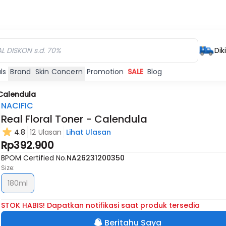
Dik
ls
Brand
Skin Concern
Promotion
SALE
Blog
 Calendula
NACIFIC
Real Floral Toner - Calendula
4.8
12 Ulasan
Lihat Ulasan
Habis
Rp392.900
BPOM Certified No.
NA26231200350
Size:
180ml
STOK HABIS! Dapatkan notifikasi saat produk tersedia
Beritahu Saya