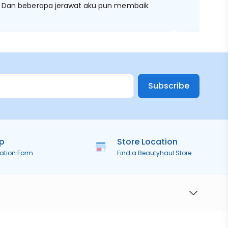
nyaa Dan beberapa jerawat aku pun membaik
Subscribe
ip
Store Location
ration Form
Find a Beautyhaul Store