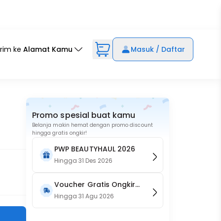
irim ke
Alamat Kamu
Masuk / Daftar
Promo spesial buat kamu
Belanja makin hemat dengan promo discount
hingga gratis ongkir!
PWP BEAUTYHAUL 2026
Hingga
31 Des 2026
Voucher Gratis Ongkir
15RB (Only on Website)
Hingga
31 Agu 2026