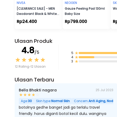
NIVEA
NEOGEN
SK
[CLEARANCE SALE] - MEN
Gauze Peeling Pad 130ml
Wa
Deodorant Black & White
Baby Size
Fresh Roll-On
Rp24.400
Rp799.000
R
Ulasan Produk
4.8
/5
5
4
3
12 Rating
12 Ulasan
Ulasan Terbaru
Bella Bhakti nagara
25 Jul 2023
Age:
30
Skin type:
Normal Skin
Concern:
Anti Aging, Noda 
botolnya gedhe banget jadi ga terlalu travel
friendly. harus diganti botol kecil dulu. wanginya