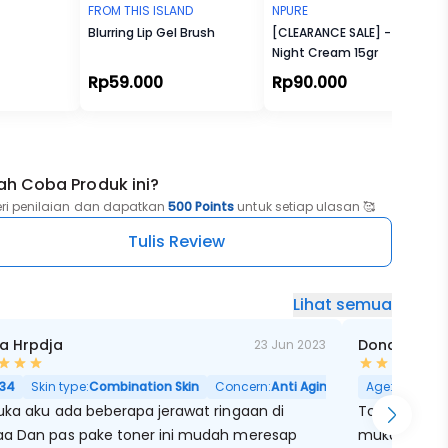
FROM THIS ISLAND
NPURE
Blurring Lip Gel Brush
[CLEARANCE SALE] - Cica
Night Cream 15gr
Rp59.000
Rp90.000
ah Coba Produk ini?
eri penilaian dan dapatkan
500 Points
untuk setiap ulasan 🥰
Tulis Review
Lihat semua
ta Hrpdja
Donat S
23 Jun 2023
ori Besar
34
Skin type:
Combination Skin
Concern:
Anti Aging, Kulit Kering, Pori 
Age:
36
Skin
uka aku ada beberapa jerawat ringaan di
Tone rnyaa ad
 mudah meresap
muka