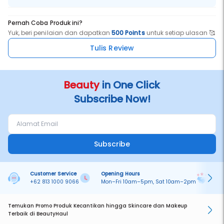
Pernah Coba Produk ini?
Yuk, beri penilaian dan dapatkan
500 Points
untuk setiap ulasan 🥰
Tulis Review
Beauty
in One Click
Subscribe Now!
Subscribe
Customer Service
Opening Hours
Pa
+62 813 1000 9066
Mon–Fri 10am–5pm, Sat 10am–2pm
On
Temukan Promo Produk Kecantikan hingga Skincare dan Makeup
Terbaik di BeautyHaul