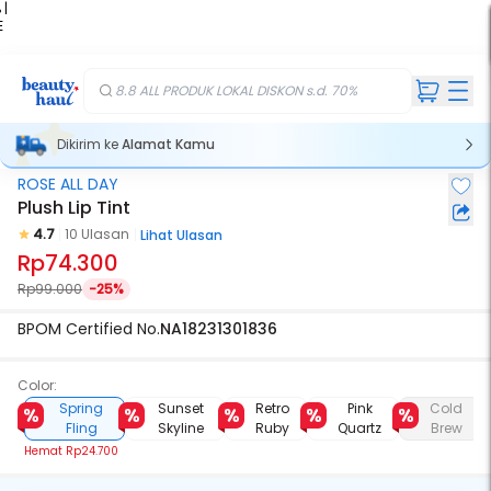
 |
E
kir
iah
8.8 ALL PRODUK LOKAL DISKON s.d. 70%
Dikirim ke
Alamat Kamu
ROSE ALL DAY
Plush Lip Tint
4.7
10 Ulasan
Lihat Ulasan
Rp74.300
Rp99.000
-25%
BPOM Certified No.
NA18231301836
Color:
Spring
Sunset
Retro
Pink
Cold
Fling
Skyline
Ruby
Quartz
Brew
Hemat
Rp24.700