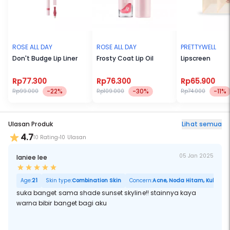
ROSE ALL DAY
ROSE ALL DAY
PRETTYWELL
Don't Budge Lip Liner
Frosty Coat Lip Oil
Lipscreen
Rp77.300
Rp76.300
Rp65.900
-22%
-30%
-11%
Rp99.000
Rp109.000
Rp74.000
Ulasan Produk
Lihat semua
4.7
10 Rating
10 Ulasan
05 Jan 2025
laniee lee
Age:
21
Skin type:
Combination Skin
Concern:
Acne, Noda Hitam, Kulit Keri
suka banget sama shade sunset skyline!! stainnya kaya
warna bibir banget bagi aku