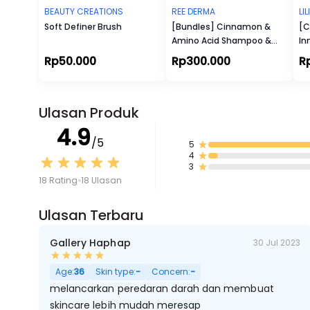
BEAUTY CREATIONS
REE DERMA
LI
Soft Definer Brush
[Bundles] Cinnamon &
[C
Amino Acid Shampoo &
In
Conditioner 250ml
Pa
Rp50.000
Rp300.000
R
Ulasan Produk
4.9
/5
5
4
3
18 Rating
18 Ulasan
Ulasan Terbaru
Gallery Haphap
30 Jul 2023
Age:
36
Skin type:
-
Concern:
-
melancarkan peredaran darah dan membuat
skincare lebih mudah meresap