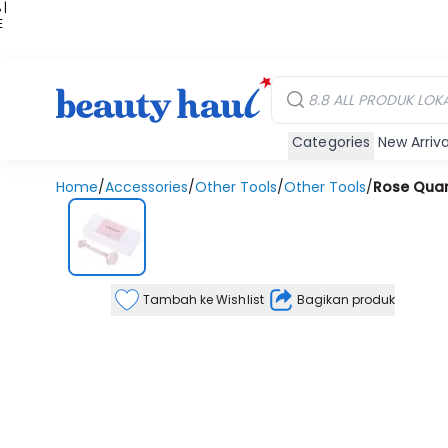
 |
E
kir
iah
Categories
New Arriva
Home
/
Accessories
/
Other Tools
/
Other Tools
/
Rose Quart
Tambah ke Wishlist
Bagikan produk