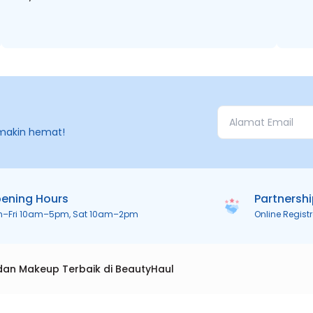
makin hemat!
ening Hours
Partnersh
n–Fri 10am–5pm, Sat 10am–2pm
Online Regist
dan Makeup Terbaik di BeautyHaul