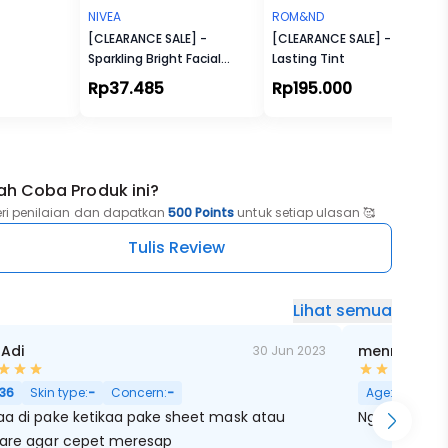
NIVEA
ROM&ND
[CLEARANCE SALE] -
[CLEARANCE SALE] - Juicy
Sparkling Bright Facial
Lasting Tint
Foam
Rp37.485
Rp195.000
ah Coba Produk ini?
eri penilaian dan dapatkan
500 Points
untuk setiap ulasan 🥰
Tulis Review
Lihat semua
 Adi
mennie mey
30 Jun 2023
ri Besar
36
Skin type:
-
Concern:
-
Age:
27
Skin
aa di pake ketikaa pake sheet mask atau
Ngebatu bang
care agar cepet meresap