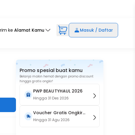
irim ke
Alamat Kamu
Masuk / Daftar
Promo spesial buat kamu
Belanja makin hemat dengan promo discount
hingga gratis ongkir!
PWP BEAUTYHAUL 2026
Hingga
31 Des 2026
Voucher Gratis Ongkir
15RB (Only on Website)
Hingga
31 Agu 2026