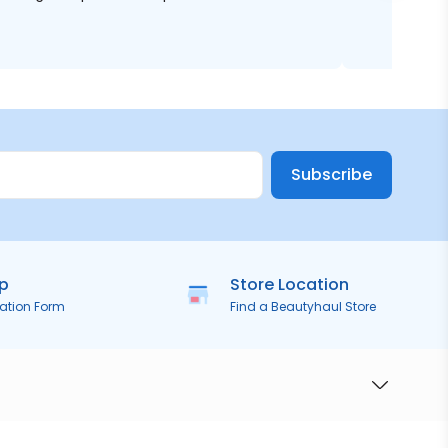
Subscribe
ip
Store Location
ration Form
Find a Beautyhaul Store