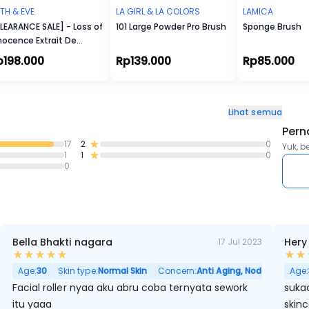
LITH & EVE
LA GIRL & LA COLORS
LAMICA
LEARANCE SALE] - Loss of
101 Large Powder Pro Brush
Sponge Brush
nocence Extrait De
rfum
p198.000
Rp139.000
Rp85.000
Lihat semua
Pern
17
2
0
Yuk, b
1
1
0
0
Bella Bhakti nagara
Hery
17 Jul 2023
Age:
30
Skin type:
Normal Skin
Concern:
Anti Aging, Noda Hitam, Po
Age:
Facial roller nyaa aku abru coba ternyata sework
suka
itu yaaa
skin