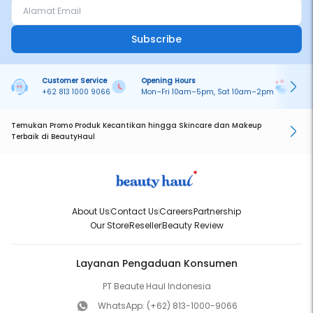
Subscribe
Customer Service
Opening Hours
Pa
+62 813 1000 9066
Mon–Fri 10am–5pm, Sat 10am–2pm
On
Temukan Promo Produk Kecantikan hingga Skincare dan Makeup
Terbaik di BeautyHaul
About Us
Contact Us
Careers
Partnership
Our Store
Reseller
Beauty Review
Layanan Pengaduan Konsumen
PT Beaute Haul Indonesia
WhatsApp:
(+62) 813-1000-9066