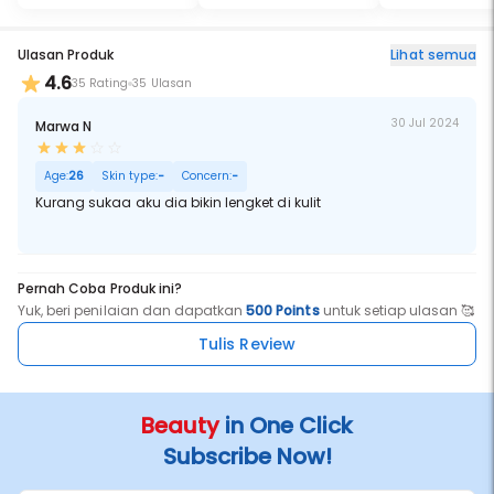
Ulasan Produk
Lihat semua
4.6
35 Rating
35 Ulasan
30 Jul 2024
Marwa N
Age:
26
Skin type:
-
Concern:
-
Kurang sukaa aku dia bikin lengket di kulit
Pernah Coba Produk ini?
Yuk, beri penilaian dan dapatkan
500 Points
untuk setiap ulasan 🥰
Tulis Review
Beauty
in One Click
Subscribe Now!