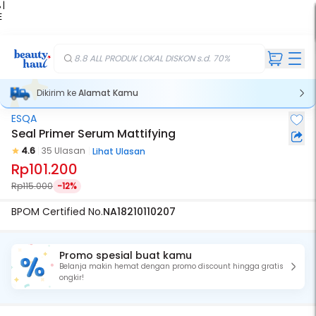
 |
E
kir
iah
8.8 ALL PRODUK LOKAL DISKON s.d. 70%
Dikirim ke
Alamat Kamu
ESQA
Seal Primer Serum Mattifying
4.6
35 Ulasan
Lihat Ulasan
Rp101.200
Rp115.000
-12%
BPOM Certified No.
NA18210110207
Promo spesial buat kamu
Belanja makin hemat dengan promo discount hingga gratis
ongkir!