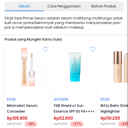
Details
Cara Penggunaan
Bahan Produk
ESQA Seal Primer Serum adalah serum mattifying multifungsi untuk
kulit acne-prone/berminyak yang membantu menyamarkan pori-
pori & mempersiapkan kulit sebelum makeup.
Produk yang Mungkin Kamu Suka
ESQA
AVOSKIN
ESQA
Minimalist Serum
YSB Shield of Sun
Bitty Balm Stic
Concealer
Essence SPF 50 PA++++
Highlighter
Rp105.800
Rp52.600
Rp110.200
-18%
-27%
-24
Rp129.000
Rp72.000
Rp145.000