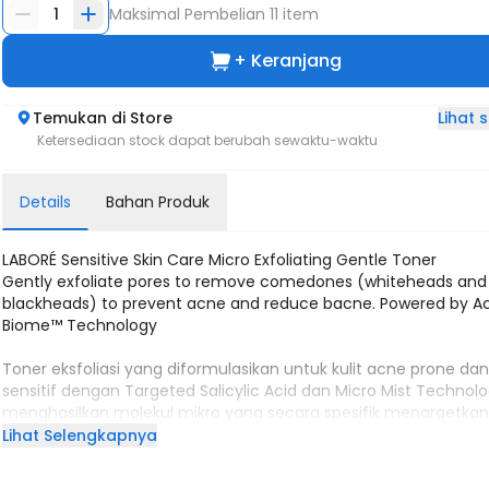
1
Maksimal Pembelian
11
item
+ Keranjang
Lihat
Temukan di Store
Ketersediaan stock dapat berubah sewaktu-waktu
Details
Bahan Produk
LABORÉ Sensitive Skin Care Micro Exfoliating Gentle Toner
Gently exfoliate pores to remove comedones (whiteheads and
blackheads) to prevent acne and reduce bacne. Powered by A
Biome™ Technology
Toner eksfoliasi yang diformulasikan untuk kulit acne prone da
sensitif dengan Targeted Salicylic Acid dan Micro Mist Technol
menghasilkan molekul mikro yang secara spesifik menargetka
komedo dan bakteri C. acnes dan acne biofilm dan membersi
Lihat Selengkapnya
pori-pori yang tersumbat. Kemasan spray memudahkan aplikas
produk pada wajah, dada, dan punggung yang berjerawat. Teruj