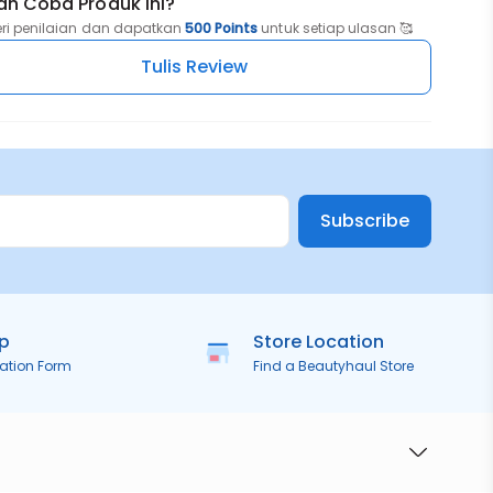
ah Coba Produk ini?
r
eri penilaian dan dapatkan
500 Points
untuk setiap ulasan 🥰
h dalam
Tulis Review
ingga
a acne
ng
ari
Subscribe
wanita
harsh
sitive
ip
Store Location
ration Form
Find a Beautyhaul Store