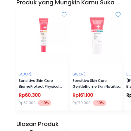
Produk yang Mungkin Kamu Suka
LABORÉ
LABORÉ
BE
Sensitive Skin Care
Sensitive Skin Care
(B
BiomeProtect Physical
GentleBiome Skin Nutrition
Br
Sunscreen
Gel
Rp60.300
Rp161.100
R
Rp67.000
-10%
Rp179.000
-10%
Ulasan Produk