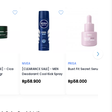
ri
cara
iofilm
ntuk
ali.
NIVEA
PRISA
E] - Cica
[CLEARANCE SALE] - MEN
Bust Fit Secret Serum
skin
gr
Deodorant Cool Kick Spray
Rp58.900
Rp58.000
 untuk
gan
dan
tap