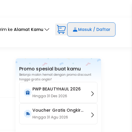
irim ke
Alamat Kamu
Masuk / Daftar
Promo spesial buat kamu
Belanja makin hemat dengan promo discount
hingga gratis ongkir!
PWP BEAUTYHAUL 2026
Hingga
31 Des 2026
Voucher Gratis Ongkir
15RB (Only on Website)
Hingga
31 Agu 2026