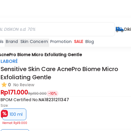
Dik
ls
Brand
Skin Concern
Promotion
SALE
Blog
 AcnePro Biome Micro Exfoliating Gentle
LABORÉ
Sensitive Skin Care AcnePro Biome Micro
Exfoliating Gentle
0
No Review
Rp171.000
Rp190.000
-10%
BPOM Certified No.
NA18231211347
Size:
100 ml
Hemat
Rp19.000