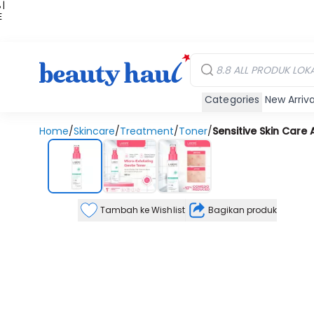
 |
E
kir
iah
Categories
New Arriva
Home
/
Skincare
/
Treatment
/
Toner
/
Sensitive Skin Care
Tambah ke Wishlist
Bagikan produk