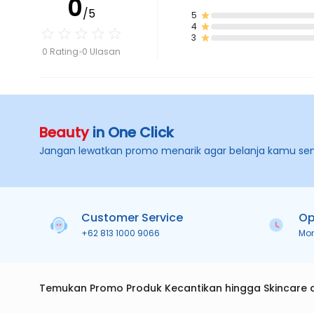
0
/5
5
4
3
0 Rating
0 Ulasan
Beauty
in One Click
Jangan lewatkan promo menarik agar belanja kamu se
Customer Service
Op
+62 813 1000 9066
Mo
Temukan Promo Produk Kecantikan hingga Skincare 