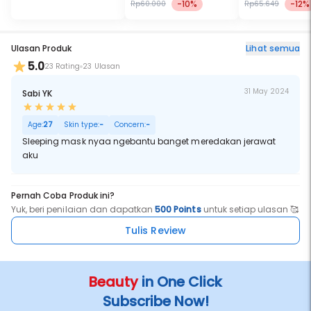
-10%
-12%
Rp60.000
Rp65.649
Ulasan Produk
Lihat semua
5.0
23 Rating
23 Ulasan
31 May 2024
Sabi YK
Age:
27
Skin type:
-
Concern:
-
Sleeping mask nyaa ngebantu banget meredakan jerawat
aku
Pernah Coba Produk ini?
Yuk, beri penilaian dan dapatkan
500 Points
untuk setiap ulasan 🥰
Tulis Review
Beauty
in One Click
Subscribe Now!