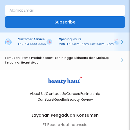
Subscribe
Customer Service
Opening Hours
Pa
+62 813 1000 9066
Mon–Fri 10am–5pm, Sat 10am–2pm
On
Temukan Promo Produk Kecantikan hingga Skincare dan Makeup
Terbaik di BeautyHaul
About Us
Contact Us
Careers
Partnership
Our Store
Reseller
Beauty Review
Layanan Pengaduan Konsumen
PT Beaute Haul Indonesia