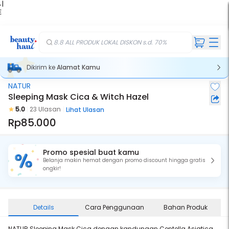
 |
E
kir
iah
8.8 ALL PRODUK LOKAL DISKON s.d. 70%
Dikirim ke
Alamat Kamu
NATUR
Sleeping Mask Cica & Witch Hazel
5.0
23 Ulasan
Lihat Ulasan
Rp85.000
Promo spesial buat kamu
Belanja makin hemat dengan promo discount hingga gratis
ongkir!
Details
Cara Penggunaan
Bahan Produk
NATUR Sleeping Mask Cica dengan kandungan Centella Asiatica