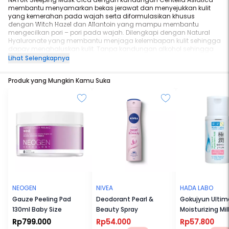
membantu menyamarkan bekas jerawat dan menyejukkan kulit
yang kemerahan pada wajah serta diformulasikan khusus
dengan Witch Hazel dan Allantoin yang mampu membantu
mengecilkan pori – pori pada wajah. Dilengkapi dengan Natural
Hyaluronate yang membantu menjaga kelembapan kulit sehingga
dapay menghaluskan kulit. Tanpa kandungan alkohol sehingga
aman digunakan setiap hari dan cocok untuk semua jenis kulit
Lihat Selengkapnya
Produk yang Mungkin Kamu Suka
NEOGEN
NIVEA
HADA LABO
Gauze Peeling Pad
Deodorant Pearl &
Gokujyun Ultim
130ml Baby Size
Beauty Spray
Moisturizing Mi
Rp799.000
Rp54.000
Rp57.800