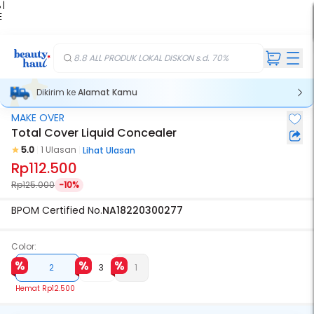
 |
E
kir
iah
8.8 ALL PRODUK LOKAL DISKON s.d. 70%
Dikirim ke
Alamat Kamu
MAKE OVER
Total Cover Liquid Concealer
5.0
1 Ulasan
Lihat Ulasan
Rp112.500
Rp125.000
-10%
BPOM Certified No.
NA18220300277
Color:
2
3
1
Hemat
Rp12.500