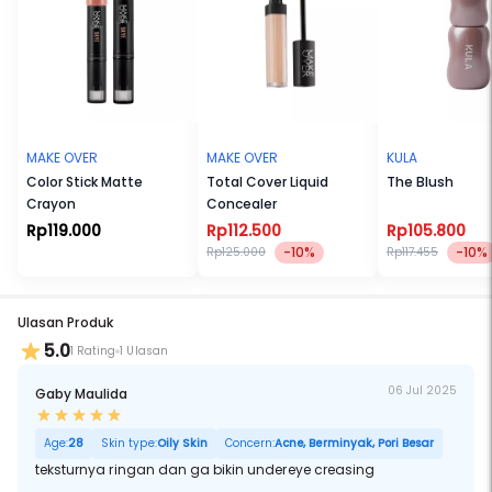
MAKE OVER
MAKE OVER
KULA
Color Stick Matte
Total Cover Liquid
The Blush
Crayon
Concealer
Rp119.000
Rp112.500
Rp105.800
-10%
-10%
Rp125.000
Rp117.455
Ulasan Produk
5.0
1 Rating
1 Ulasan
06 Jul 2025
Gaby Maulida
Age:
28
Skin type:
Oily Skin
Concern:
Acne, Berminyak, Pori Besar
teksturnya ringan dan ga bikin undereye creasing