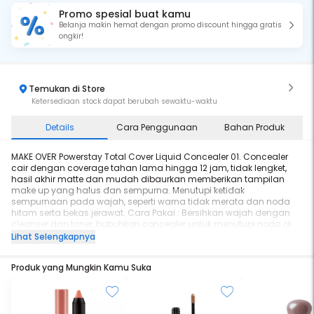
Promo spesial buat kamu
Belanja makin hemat dengan promo discount hingga gratis
ongkir!
Temukan di Store
Ketersediaan stock dapat berubah sewaktu-waktu
Details
Cara Penggunaan
Bahan Produk
MAKE OVER Powerstay Total Cover Liquid Concealer 01. Concealer
cair dengan coverage tahan lama hingga 12 jam, tidak lengket,
hasil akhir matte dan mudah dibaurkan memberikan tampilan
make up yang halus dan sempurna. Menutupi ketidak
sempurnaan pada wajah, seperti warna tidak merata dan noda
hitam serta bekas jerawat. Cara Pakai : Bersihkan wajah dengan
cleanser dan toner, bubuhkan concealer untuk menutupi noda di
wajah, kemudian gunakan foundation.
Lihat Selengkapnya
Produk yang Mungkin Kamu Suka