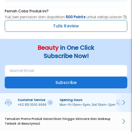
Pernah Coba Produk ini?
Yuk, beri penilaian dan dapatkan
500 Points
untuk setiap ulasan 🥰
Tulis Review
Beauty
in One Click
Subscribe Now!
Subscribe
Customer Service
Opening Hours
Pa
+62 813 1000 9066
Mon–Fri 10am–5pm, Sat 10am–2pm
On
Temukan Promo Produk Kecantikan hingga Skincare dan Makeup
Terbaik di BeautyHaul