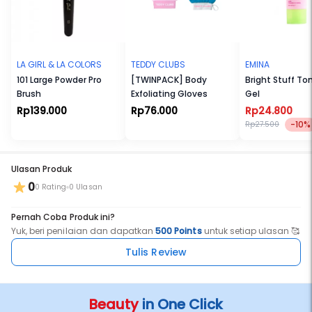
LA GIRL & LA COLORS
TEDDY CLUBS
EMINA
101 Large Powder Pro
[TWINPACK] Body
Bright Stuff To
Brush
Exfoliating Gloves
Gel
Rp139.000
Rp76.000
Rp24.800
-10%
Rp27.500
Ulasan Produk
0
0 Rating
0 Ulasan
Pernah Coba Produk ini?
Yuk, beri penilaian dan dapatkan
500 Points
untuk setiap ulasan 🥰
Tulis Review
Beauty
in One Click