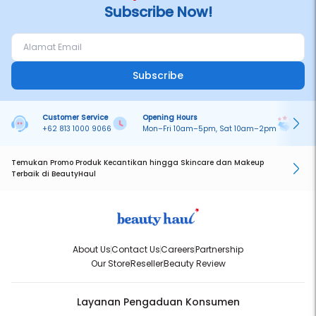
Subscribe Now!
Subscribe
Customer Service
Opening Hours
Pa
+62 813 1000 9066
Mon–Fri 10am–5pm, Sat 10am–2pm
On
Temukan Promo Produk Kecantikan hingga Skincare dan Makeup
Terbaik di BeautyHaul
About Us
Contact Us
Careers
Partnership
Our Store
Reseller
Beauty Review
Layanan Pengaduan Konsumen