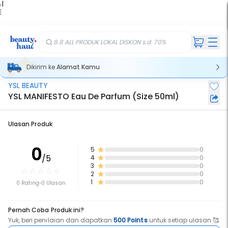
 |
E
kir
iah
8.8 ALL PRODUK LOKAL DISKON s.d. 70%
Dikirim ke
Alamat Kamu
YSL BEAUTY
YSL MANIFESTO Eau De Parfum (Size 50ml)
Ulasan Produk
0
5
0
/5
4
0
3
0
2
0
1
0
0 Rating
0 Ulasan
Pernah Coba Produk ini?
Yuk, beri penilaian dan dapatkan
500 Points
untuk setiap ulasan 🥰