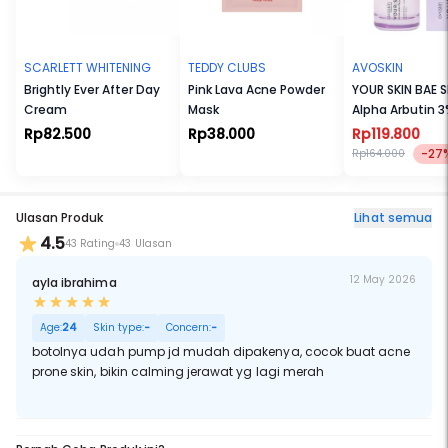
SCARLETT WHITENING
TEDDY CLUBS
AVOSKIN
Brightly Ever After Day
Pink Lava Acne Powder
YOUR SKIN BAE S
Cream
Mask
Alpha Arbutin 3
Grapeseed
Rp82.500
Rp38.000
Rp119.800
-27
Rp164.000
Ulasan Produk
Lihat semua
4.5
43 Rating
43 Ulasan
12 May 2026
ayla ibrahima
Age:
24
Skin type:
-
Concern:
-
botolnya udah pump jd mudah dipakenya, cocok buat acne
prone skin, bikin calming jerawat yg lagi merah