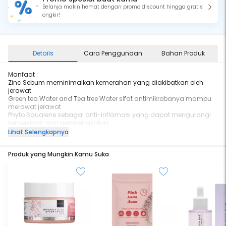
Belanja makin hemat dengan promo discount hingga gratis
ongkir!
Details
Cara Penggunaan
Bahan Produk
Manfaat :
Zinc Sebum meminimalkan kemerahan yang diakibatkan oleh
jerawat
Green tea Water and Tea tree Water sifat antimikrobanya mampu
merawat jerawat
Phyto Squalene sebagai anti-inflamasi yang dapat mengurangi
kemerahan dan pembengkakan
Mugwort Hydrosol melindungi, menutrisi, dan menghidrasi kulit
Lihat Selengkapnya
Vitamin C meningkatkan produksi kolagen
Ginkgo Extract meningkatkan kelembapan dan kehalusan kulit
Produk yang Mungkin Kamu Suka
Succinic Acid mengontrol dan menyeimbangkan produksi sebum
Gluconolactone mengangkat sel kulit mati dengan lembut
membentuk permukaan kulit membuat kulit halus dan merata