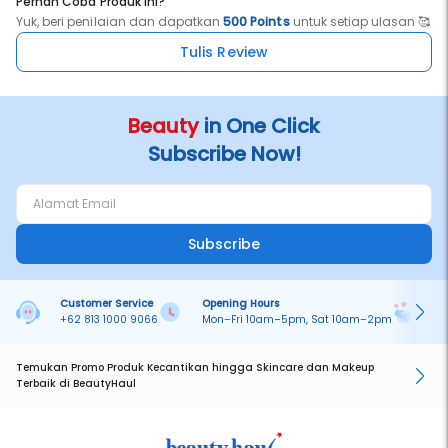
Pernah Coba Produk ini?
Yuk, beri penilaian dan dapatkan
500 Points
untuk setiap ulasan 🥰
Tulis Review
Beauty
in One Click
Subscribe Now!
Subscribe
Customer Service
Opening Hours
Pa
+62 813 1000 9066
Mon–Fri 10am–5pm, Sat 10am–2pm
On
Temukan Promo Produk Kecantikan hingga Skincare dan Makeup
Terbaik di BeautyHaul