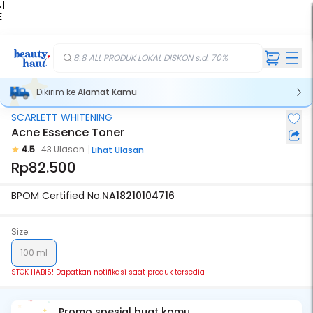
 |
E
kir
iah
8.8 ALL PRODUK LOKAL DISKON s.d. 70%
Dikirim ke
Alamat Kamu
SCARLETT WHITENING
Stok Habis
Acne Essence Toner
4.5
43 Ulasan
Lihat Ulasan
Rp82.500
BPOM Certified No.
NA18210104716
Size:
100 ml
STOK HABIS! Dapatkan notifikasi saat produk tersedia
Promo spesial buat kamu