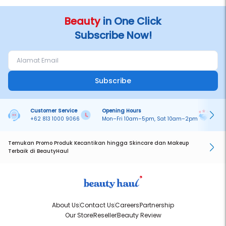
Beauty
in One Click
Subscribe Now!
Subscribe
Customer Service
Opening Hours
Pa
+62 813 1000 9066
Mon–Fri 10am–5pm, Sat 10am–2pm
On
Temukan Promo Produk Kecantikan hingga Skincare dan Makeup
Terbaik di BeautyHaul
About Us
Contact Us
Careers
Partnership
Our Store
Reseller
Beauty Review