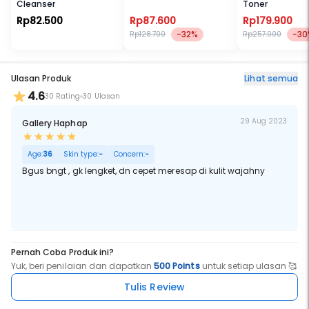
Cleanser
Toner
Rp82.500
Rp87.600
Rp179.900
-32%
-30
Rp128.700
Rp257.000
Ulasan Produk
Lihat semua
4.6
30 Rating
30 Ulasan
29 Aug 2023
Gallery Haphap
Age:
36
Skin type:
-
Concern:
-
Bgus bngt , gk lengket, dn cepet meresap di kulit wajahny
Pernah Coba Produk ini?
Yuk, beri penilaian dan dapatkan
500 Points
untuk setiap ulasan 🥰
Tulis Review