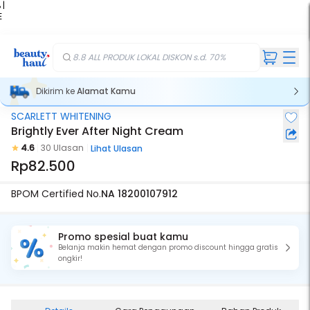
 |
E
kir
iah
8.8 ALL PRODUK LOKAL DISKON s.d. 70%
Dikirim ke
Alamat Kamu
SCARLETT WHITENING
Brightly Ever After Night Cream
4.6
30 Ulasan
Lihat Ulasan
Rp82.500
BPOM Certified No.
NA 18200107912
Promo spesial buat kamu
Belanja makin hemat dengan promo discount hingga gratis
ongkir!