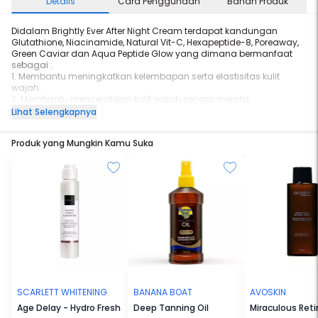
Details
Cara Penggunaan
Bahan Produk
Didalam Brightly Ever After Night Cream terdapat kandungan
Glutathione, Niacinamide, Natural Vit-C, Hexapeptide-8, Poreaway,
Green Caviar dan Aqua Peptide Glow yang dimana bermanfaat
sebagai :
1. Membantu meningkatkan kelembapan serta elastisitas kulit
wajah.
2. Membantu mencerahkan kulit wajah secara merata.
3. Membantu memudarkan bekas-bekas jerawat pada kulit wajah.
Lihat Selengkapnya
4. Membantu mengecilkan pori-pori pada kulit wajah.
5. Membantu menghilangkan garis halus juga mengencangkan
Produk yang Mungkin Kamu Suka
kulit wajah.
6. Membantu meingkatkan hidrasi kulit, menutrisi kulit juga
membuat kulit menjadi lebih glowing.
7. Sebagai antioksidan dan melindungi sel kulit dari kerusakan
radikal bebas yang disebabkan oleh paparan sinar UV.
SCARLETT WHITENING
BANANA BOAT
AVOSKIN
Age Delay - Hydro Fresh
Deep Tanning Oil
Miraculous Reti