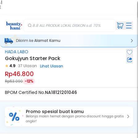
 |
E
kir
iah
8.8 ALL PRODUK LOKAL DISKON s.d. 70%
Dikirim ke
Alamat Kamu
HADA LABO
Gokujyun Starter Pack
4.9
37 Ulasan
Lihat Ulasan
Rp46.800
Rp53.090
-12%
BPOM Certified No.
NA18121201046
Promo spesial buat kamu
Belanja makin hemat dengan promo discount hingga gratis
ongkir!