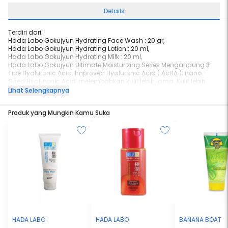
Details
Terdiri dari:
Hada Labo Gokujyun Hydrating Face Wash : 20 gr,
Hada Labo Gokujyun Hydrating Lotion : 20 ml,
Hada Labo Gokujyun Hydrating Milk : 20 ml,
Hada Labo Gokujyun Ultimate Moisturizing Series Mengandung 3
Tipe Hyaluronic Acid; Improved Hyaluronic Acid ( AcHA ); nano -
Sized Hyaluronic Acid, melembabkan kulit lebih lama. Kulit lebih
halus, lembut dan tetap elastis.
Lihat Selengkapnya
Produk yang Mungkin Kamu Suka
HADA LABO
HADA LABO
BANANA BOAT