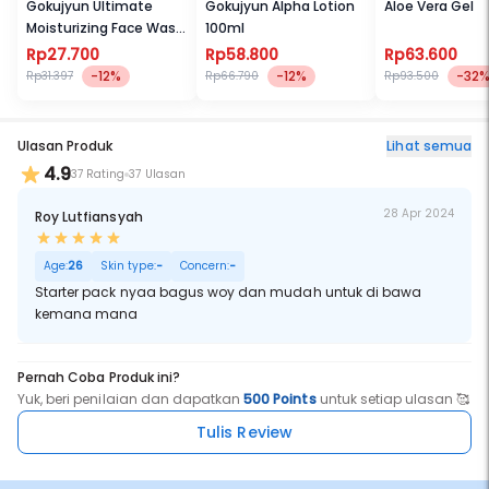
Gokujyun Ultimate
Gokujyun Alpha Lotion
Aloe Vera Gel
Moisturizing Face Wash
100ml
50g
Rp27.700
Rp58.800
Rp63.600
-12%
-12%
-32
Rp31.397
Rp66.790
Rp93.500
Ulasan Produk
Lihat semua
4.9
37 Rating
37 Ulasan
28 Apr 2024
Roy Lutfiansyah
Age:
26
Skin type:
-
Concern:
-
Starter pack nyaa bagus woy dan mudah untuk di bawa
kemana mana
Pernah Coba Produk ini?
Yuk, beri penilaian dan dapatkan
500 Points
untuk setiap ulasan 🥰
Tulis Review