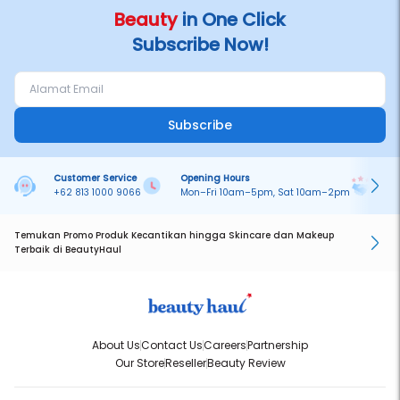
Beauty
in One Click
Subscribe Now!
Subscribe
Customer Service
Opening Hours
Pa
+62 813 1000 9066
Mon–Fri 10am–5pm, Sat 10am–2pm
On
Temukan Promo Produk Kecantikan hingga Skincare dan Makeup
Terbaik di BeautyHaul
About Us
Contact Us
Careers
Partnership
Our Store
Reseller
Beauty Review