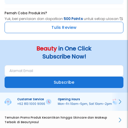
Pernah Coba Produk ini?
Yuk, beri penilaian dan dapatkan
500 Points
untuk setiap ulasan 🥰
Tulis Review
Beauty
in One Click
Subscribe Now!
Subscribe
Customer Service
Opening Hours
Pa
+62 813 1000 9066
Mon–Fri 10am–5pm, Sat 10am–2pm
On
Temukan Promo Produk Kecantikan hingga Skincare dan Makeup
Terbaik di BeautyHaul