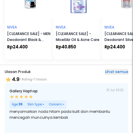
NIVEA
NIVEA
NIVEA
[CLEARANCE SALE] - MEN
[CLEARANCE SALE] -
[CLEARANCE SAL
Deodorant Black &
MicellAir Oil & Acne Care
Deodorant Silve
White Fresh Roll-On
Protect Roll On
Rp24.400
Rp40.850
Rp24.400
Ulasan Produk
Lihat semua
4.9
7 Rating
7 Ulasan
31 Jul 2023
Gallery Haphap
Age:
36
Skin type:
-
Concern:
-
menyamarkan noda hitam pada kulit dan membantu
mencegah munculnya kembali.