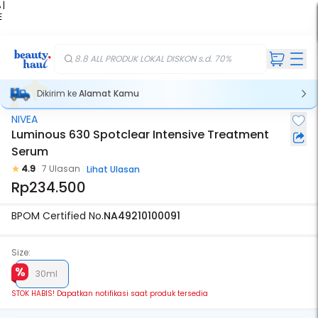
 |
E
kir
iah
8.8 ALL PRODUK LOKAL DISKON s.d. 70%
Dikirim ke
Alamat Kamu
NIVEA
Stok Habis
Luminous 630 Spotclear Intensive Treatment
Serum
4.9
7 Ulasan
Lihat Ulasan
Rp234.500
BPOM Certified No.
NA49210100091
Size:
30ml
STOK HABIS! Dapatkan notifikasi saat produk tersedia