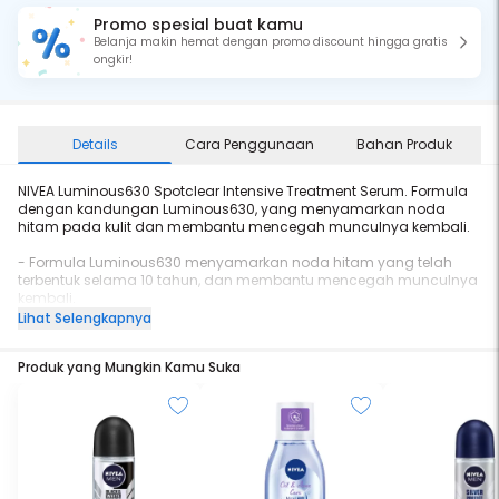
Promo spesial buat kamu
Belanja makin hemat dengan promo discount hingga gratis
ongkir!
Details
Cara Penggunaan
Bahan Produk
NIVEA Luminous630 Spotclear Intensive Treatment Serum. Formula
dengan kandungan Luminous630, yang menyamarkan noda
hitam pada kulit dan membantu mencegah munculnya kembali.
- Formula Luminous630 menyamarkan noda hitam yang telah
terbentuk selama 10 tahun, dan membantu mencegah munculnya
kembali.
- Sodium Hyaluronate & Vitamin E yang melembapkan, untuk kulit
Lihat Selengkapnya
kenyal dan sehat.
- Dalam 4 minggu, noda hitam mulai berkurang.
Produk yang Mungkin Kamu Suka
- Dalam 8 minggu, noda hitam yang telah terbentuk selama 10
tahun mulai berkurang.