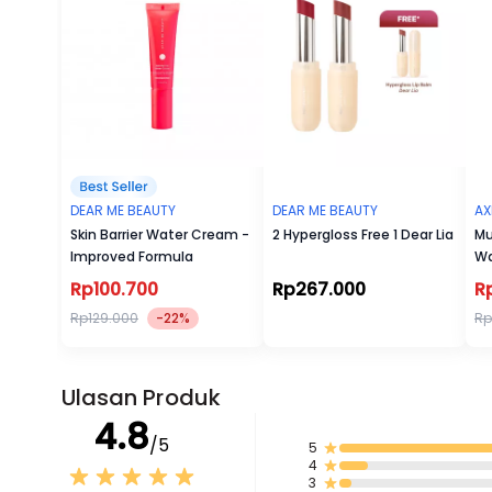
DEAR ME BEAUTY
DEAR ME BEAUTY
AX
Skin Barrier Water Cream -
2 Hypergloss Free 1 Dear Lia
Mu
Improved Formula
Wa
Rp100.700
Rp267.000
R
Rp129.000
-22%
Rp
Ulasan Produk
4.8
/5
5
4
3