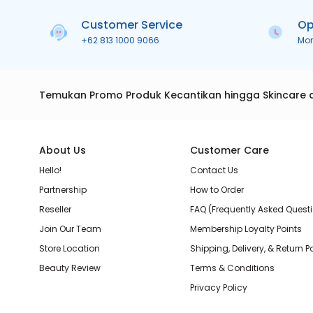
Customer Service
Op
+62 813 1000 9066
Mo
Temukan Promo Produk Kecantikan hingga Skincare 
About Us
Customer Care
Hello!
Contact Us
Partnership
How to Order
Reseller
FAQ (Frequently Asked Quest
Join Our Team
Membership Loyalty Points
Store Location
Shipping, Delivery, & Return P
Beauty Review
Terms & Conditions
Privacy Policy