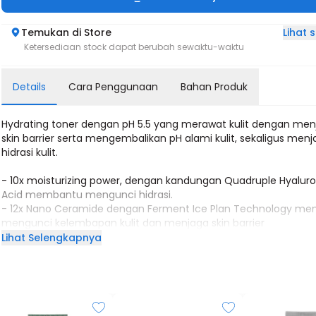
Lihat
Temukan di Store
Ketersediaan stock dapat berubah sewaktu-waktu
Details
Cara Penggunaan
Bahan Produk
Hydrating toner dengan pH 5.5 yang merawat kulit dengan me
skin barrier serta mengembalikan pH alami kulit, sekaligus men
hidrasi kulit.
- 10x moisturizing power, dengan kandungan Quadruple Hyaluro
Acid membantu mengunci hidrasi.
- 12x Nano Ceramide dengan Ferment Ice Plan Technology m
mengunci kelembapan kulit dan menjaga skin barrier
- Diperkaya Cica yang terbukti mampu meredakan peradangan
Lihat Selengkapnya
jerawat, kulit rusak, sensitif.
Jenis kulit: Semua jenis kulit
Hero Ingredients: