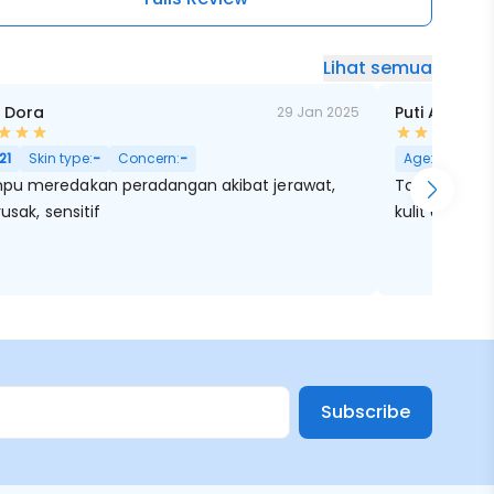
Lihat semua
 Dora
Puti A
29 Jan 2025
21
Skin type:
-
Concern:
-
Age:
23
Skin
u meredakan peradangan akibat jerawat,
Toner essenc
 rusak, sensitif
kulit aku d
Subscribe