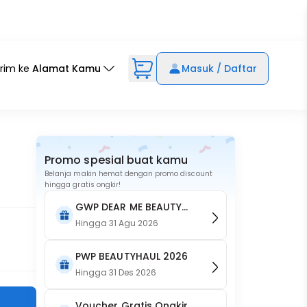
irim ke
Alamat Kamu
Masuk / Daftar
Promo spesial buat kamu
Belanja makin hemat dengan promo discount
hingga gratis ongkir!
GWP DEAR ME BEAUTY
Botol Merchandise
Hingga
31 Agu 2026
PWP BEAUTYHAUL 2026
Hingga
31 Des 2026
Voucher Gratis Ongkir