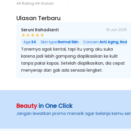
44 Rating
44 Ulasan
Ulasan Terbaru
Seruni Rahadianti
19 Jun 2025
Age:
34
Skin type:
Normal Skin
Concern:
Anti Aging, Noda H
Tonernya agak kental, tapi itu yang aku suka
karena jadi lebih gampang diaplikasikan ke kulit
tanpa pakai kapas. Setelah diaplikasikan, dia cepat
menyerap dan gak ada sensasi lengket.
Beauty
in One Click
Jangan lewatkan promo menarik agar belanja kamu se