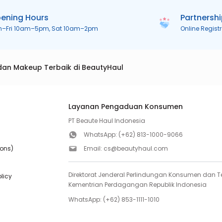
ening Hours
Partnersh
n–Fri 10am–5pm, Sat 10am–2pm
Online Regist
dan Makeup Terbaik di BeautyHaul
Layanan Pengaduan Konsumen
PT Beaute Haul Indonesia
WhatsApp:
(+62) 813-1000-9066
ions)
Email:
cs@beautyhaul.com
Direktorat Jenderal Perlindungan Konsumen dan Te
olicy
Kementrian Perdagangan Republik Indonesia
WhatsApp:
(+62) 853-1111-1010