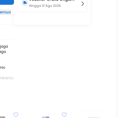
15RB (Only on Website)
Hingga
31 Agu 2026
 semua
njaga
jaga
nic
embantu
 akibat