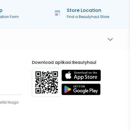
ip
Store Location
ration Form
Find a Beautyhaul Store
Download aplikasi Beautyhaul
rtib Niaga