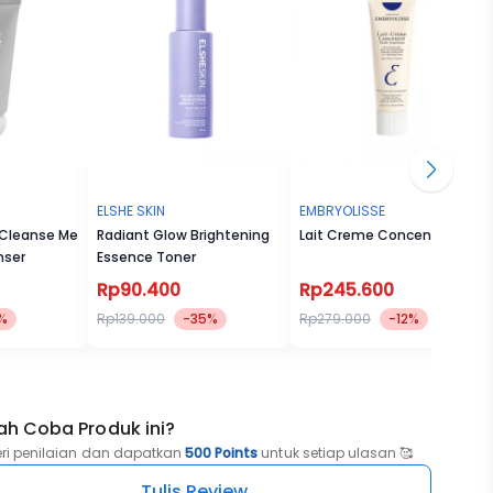
ELSHE SKIN
EMBRYOLISSE
s Cleanse Me
Radiant Glow Brightening
Lait Creme Concentre
nser
Essence Toner
Rp90.400
Rp245.600
%
Rp139.000
-35%
Rp279.000
-12%
ah Coba Produk ini?
eri penilaian dan dapatkan
500 Points
untuk setiap ulasan 🥰
Tulis Review