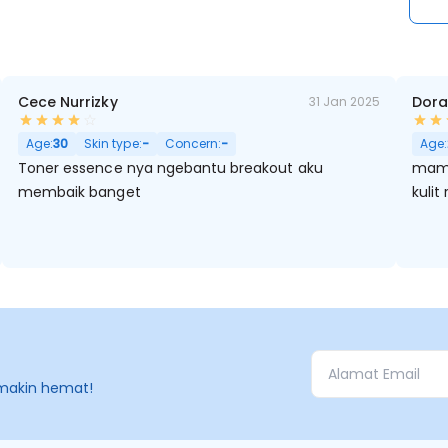
Cece Nurrizky
Dora
31 Jan 2025
itam, Kulit Kering, Pori Besar
Age:
30
Skin type:
-
Concern:
-
Age:
Toner essence nya ngebantu breakout aku
mamp
membaik banget
kulit
makin hemat!