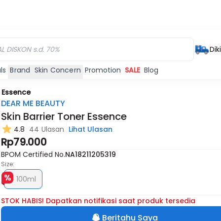
Dik
ls
Brand
Skin Concern
Promotion
SALE
Blog
r Essence
DEAR ME BEAUTY
Skin Barrier Toner Essence
4.8
44 Ulasan
Lihat Ulasan
Rp79.000
BPOM Certified No.
NA18211205319
Size:
100ml
STOK HABIS! Dapatkan notifikasi saat produk tersedia
Beritahu Saya