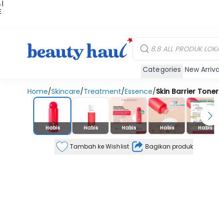
 |
E
kir
iah
Categories
New Arriva
Home
/
Skincare
/
Treatment
/
Essence
/
Skin Barrier Tone
Stok Habis
Habis
Habis
Habis
Habis
Habis
Tambah ke Wishlist
Bagikan produk