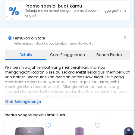
Promo spesial buat kamu
Belanja makin hemat dengan promo discount hingga gratis
ongkir!
Temukan di Store
Ketersediaan stock dapat berubah sewaktu-waktu
Details
Cara Penggunaan
Bahan Produk
Pembersih wajah lembut yang mencerahkan, mampu
mengangkat kotoran & residu secara efektif sekaligus memperkuat
skin barrier. Diformulasikan dengan paten GlowBrightCell™ yang
membantu meratakan warna kulit, menjaga kehalusan, serta
meningkatkan kecerahan kulit. Dilengkapi konjac beads yang
mengeksfoliasi sel kulit mati secara lembut & membersihkan pori-
pori, kulit jadi tampak glowing sempurna.
✅Hypoallergenic Certified
Lihat Selengkapnya
✅Dermatologically Tested
✅Untuk Semua Jenis Kulit
Produk yang Mungkin Kamu Suka