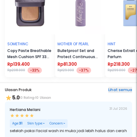
SOMETHINC
MOTHER OF PEARL
HINT
Copy Paste Breathable
Bulletproof Set and
Cherise Extrait
Mesh Cushion SPF 33
Protect Continuous
Parfum
PA++
Mist
Rp139.400
Rp81.300
Rp218.300
-33%
-37%
-2
Rp208.000
Rp129.000
Rp299.000
Ulasan Produk
Lihat semua
5.0
10 Rating
10 Ulasan
31 Jul 2026
Hertiana Meilani
Age:
31
Skin type:
-
Concern:
-
setelah pakai facial wash ini muka jadi lebih halus dan cerah