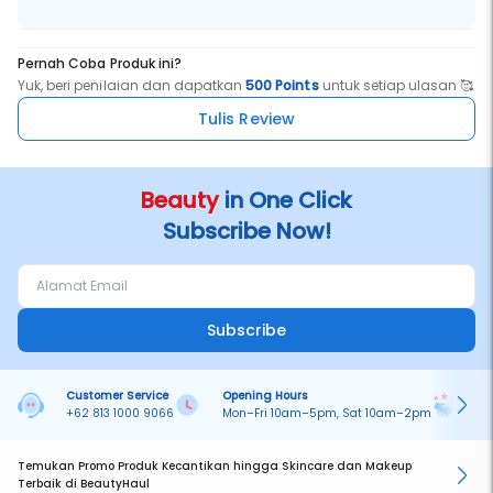
Pernah Coba Produk ini?
Yuk, beri penilaian dan dapatkan
500 Points
untuk setiap ulasan 🥰
Tulis Review
Beauty
in One Click
Subscribe Now!
Subscribe
Customer Service
Opening Hours
Pa
+62 813 1000 9066
Mon–Fri 10am–5pm, Sat 10am–2pm
On
Temukan Promo Produk Kecantikan hingga Skincare dan Makeup
Terbaik di BeautyHaul