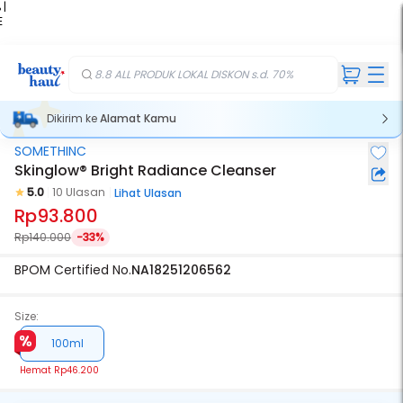
 |
E
kir
iah
8.8 ALL PRODUK LOKAL DISKON s.d. 70%
Dikirim ke
Alamat Kamu
SOMETHINC
Skinglow® Bright Radiance Cleanser
5.0
10 Ulasan
Lihat Ulasan
Rp93.800
Rp140.000
-33%
BPOM Certified No.
NA18251206562
Size:
100ml
Hemat
Rp46.200