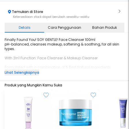
Temukan di Store
Ketersediaan stock dapat berubah sewaktu-waktu
Details
Cara Penggunaan
Bahan Produk
Finally Found You! SOY GENTLE! Face Cleanser 100ml
pH-balanced, cleanses makeup, softening & soothing, for all skin
types.
With 2in1 Function: Face Cleanser & Makeup Cleanser
Formulated with a combination of 5 Best Natural Ingredients :
Soybean, Cucumber and Olive Leaf Extract, Rosewater and
Lihat Selengkapnya
Sunflower Oil
Produk yang Mungkin Kamu Suka
Soy series ini bisa dipakai dan aman untuk semua jenis kulit, bisa
dipakai pagi dan malam hari setiap hari serta dapat dilayer
dengan skincare lainnya. aman untuk Ibu hamil & Menyusui