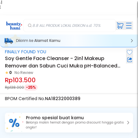
 |
E
kir
iah
8.8 ALL PRODUK LOKAL DISKON s.d. 70%
Dikirim ke
Alamat Kamu
FINALLY FOUND YOU
Soy Gentle Face Cleanser - 2in1 Makeup
Remover dan Sabun Cuci Muka pH-Balanced
Untuk Semua Jenis Kulit 100mL
0
No Review
Rp103.500
Rp138.000
-25%
BPOM Certified No.
NA18232000389
Promo spesial buat kamu
Belanja makin hemat dengan promo discount hingga gratis
ongkir!