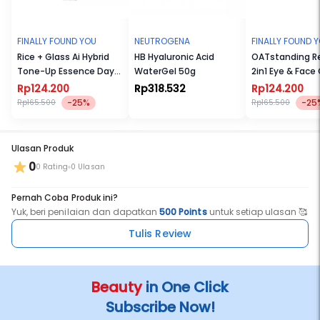
FINALLY FOUND YOU
NEUTROGENA
FINALLY FOUND 
Rice + Glass Ai Hybrid
HB Hyaluronic Acid
OATstanding Re
Tone-Up Essence Day
WaterGel 50g
2in1 Eye & Fac
Cream Spf 30 PA+++++
Krim untuk Mat
Rp124.200
Rp318.532
Rp124.200
dan Kerutan 2
-25%
-25
Rp165.500
Rp165.500
Ulasan Produk
0
0 Rating
0 Ulasan
Pernah Coba Produk ini?
Yuk, beri penilaian dan dapatkan
500 Points
untuk setiap ulasan 🥰
Tulis Review
Beauty
in One Click
Subscribe Now!