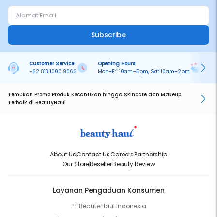
Subscribe
Customer Service
Opening Hours
Pa
+62 813 1000 9066
Mon–Fri 10am–5pm, Sat 10am–2pm
On
Temukan Promo Produk Kecantikan hingga Skincare dan Makeup
Terbaik di BeautyHaul
About Us
Contact Us
Careers
Partnership
Our Store
Reseller
Beauty Review
Layanan Pengaduan Konsumen
PT Beaute Haul Indonesia