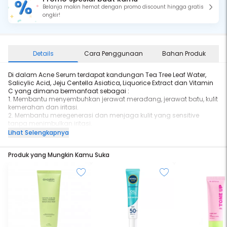
Belanja makin hemat dengan promo discount hingga gratis
ongkir!
Details
Cara Penggunaan
Bahan Produk
Di dalam Acne Serum terdapat kandungan Tea Tree Leaf Water,
Salicylic Acid, Jeju Centella Asiatica, Liquorice Extract dan Vitamin
C yang dimana bermanfaat sebagai :
1. Membantu menyembuhkan jerawat meradang, jerawat batu, kulit
kemerahan dan iritasi.
2. Membantu meregenerasi dan menjaga kulit yang sensitive
tanpa menimbulkan iritasi.
3. Membantu menenangkan kulit, menghaluskan dan juga
Lihat Selengkapnya
membantu memudarkan bekas jerawat atau luka.
4. Membantu mencerahkan kulit secara aman karena
Produk yang Mungkin Kamu Suka
menggunakan Liquorice Extract dan Vitamin C yang juga
berfungsi sebagai anti oxidant + anti pollution.
5. Membantu mengontrol kadar minyak berlebih di kulit.