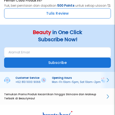
Pernah Coba Produk ini?
Yuk, beri penilaian dan dapatkan
500 Points
untuk setiap ulasan 🥰
Tulis Review
Beauty
in One Click
Subscribe Now!
Subscribe
Customer Service
Opening Hours
Pa
+62 813 1000 9066
Mon–Fri 10am–5pm, Sat 10am–2pm
On
Temukan Promo Produk Kecantikan hingga Skincare dan Makeup
Terbaik di BeautyHaul