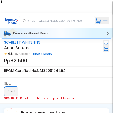
 |
E
kir
iah
8.8 ALL PRODUK LOKAL DISKON s.d. 70%
Dikirim ke
Alamat Kamu
SCARLETT WHITENING
Stok Habis
Acne Serum
4.6
87 Ulasan
Lihat Ulasan
Rp82.500
BPOM Certified No.
NA18200104454
Size:
15 ml
STOK HABIS! Dapatkan notifikasi saat produk tersedia
Promo spesial buat kamu