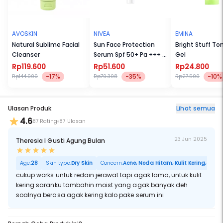
AVOSKIN
NIVEA
EMINA
Natural Sublime Facial
Sun Face Protection
Bright Stuff To
Cleanser
Serum Spf 50+ Pa +++ -
Gel
Oil Control 30 ml
Rp119.600
Rp51.600
Rp24.800
-17%
-35%
-10%
Rp144.000
Rp79.308
Rp27.500
Ulasan Produk
Lihat semua
4.6
87 Rating
87 Ulasan
23 Jun 2025
Theresia I Gusti Agung Bulan
Age:
28
Skin type:
Dry Skin
Concern:
Acne, Noda Hitam, Kulit Kering, Sensit
cukup works untuk redain jerawat tapi agak lama, untuk kulit
kering saranku tambahin moist yang agak banyak deh
soalnya berasa agak kering kalo pake serum ini