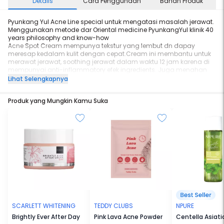
Details
Cara Penggunaan
Bahan Produk
Pyunkang Yul Acne Line special untuk mengatasi masalah jerawat.
Menggunakan metode dar Oriental medicine PyunkangYul klinik 40
years philosophy and know-how
Acne Spot Cream mempunya tekstur yang lembut dn dapay
meresap kedalam kulit dengan cepat.
Cream ini membantu untuk
merawat jerawat, soothing jerawat dalam waktu 12 jam karena di
mempunyai anti-inflammatory efek ingredients.
Juga menahan
agar bakteria tidak masuk kedalam pori-pori
Lihat Selengkapnya
Produk yang Mungkin Kamu Suka
SCARLETT WHITENING
TEDDY CLUBS
NPURE
Brightly Ever After Day
Pink Lava Acne Powder
Centella Asiat