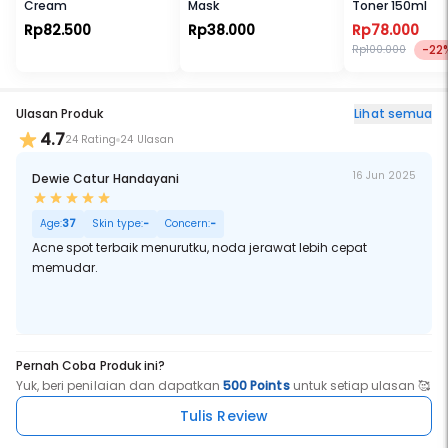
Cream
Mask
Toner 150ml
Rp82.500
Rp38.000
Rp78.000
-22
Rp100.000
Ulasan Produk
Lihat semua
4.7
24 Rating
24 Ulasan
16 Jun 2025
Dewie Catur Handayani
Age:
37
Skin type:
-
Concern:
-
Acne spot terbaik menurutku, noda jerawat lebih cepat
memudar.
Pernah Coba Produk ini?
Yuk, beri penilaian dan dapatkan
500 Points
untuk setiap ulasan 🥰
Tulis Review