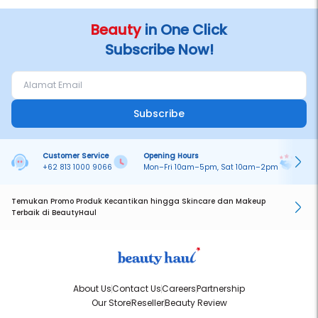
Beauty
in One Click
Subscribe Now!
Subscribe
Customer Service
Opening Hours
Pa
+62 813 1000 9066
Mon–Fri 10am–5pm, Sat 10am–2pm
On
Temukan Promo Produk Kecantikan hingga Skincare dan Makeup
Terbaik di BeautyHaul
About Us
Contact Us
Careers
Partnership
Our Store
Reseller
Beauty Review