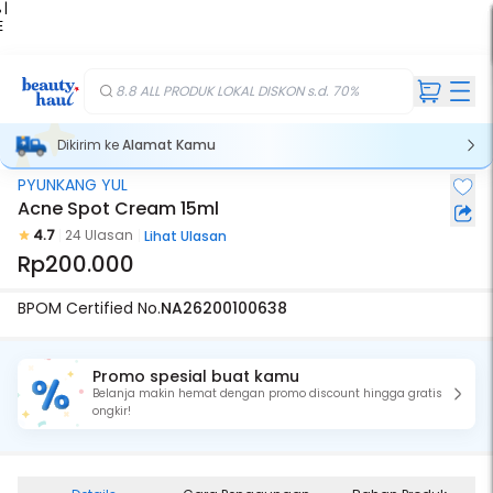
 |
E
kir
iah
8.8 ALL PRODUK LOKAL DISKON s.d. 70%
Dikirim ke
Alamat Kamu
PYUNKANG YUL
Acne Spot Cream 15ml
4.7
24 Ulasan
Lihat Ulasan
Rp200.000
BPOM Certified No.
NA26200100638
Promo spesial buat kamu
Belanja makin hemat dengan promo discount hingga gratis
ongkir!