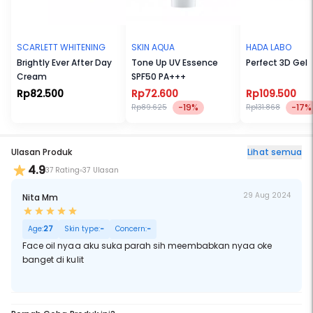
SCARLETT WHITENING
SKIN AQUA
HADA LABO
Brightly Ever After Day
Tone Up UV Essence
Perfect 3D Gel
Cream
SPF50 PA+++
Rp82.500
Rp72.600
Rp109.500
-19%
-17%
Rp89.625
Rp131.868
Ulasan Produk
Lihat semua
4.9
37 Rating
37 Ulasan
29 Aug 2024
Nita Mm
Age:
27
Skin type:
-
Concern:
-
Face oil nyaa aku suka parah sih meembabkan nyaa oke
banget di kulit