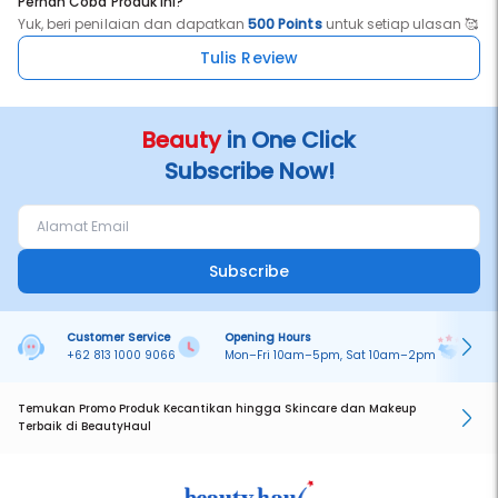
Pernah Coba Produk ini?
Yuk, beri penilaian dan dapatkan
500 Points
untuk setiap ulasan 🥰
Tulis Review
Beauty
in One Click
Subscribe Now!
Subscribe
Customer Service
Opening Hours
Pa
+62 813 1000 9066
Mon–Fri 10am–5pm, Sat 10am–2pm
On
Temukan Promo Produk Kecantikan hingga Skincare dan Makeup
Terbaik di BeautyHaul