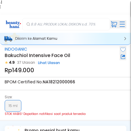
 |
E
kir
iah
8.8 ALL PRODUK LOKAL DISKON s.d. 70%
Dikirim ke
Alamat Kamu
INDOGANIC
Stok Habis
Bakuchiol Intensive Face Oil
4.9
37 Ulasan
Lihat Ulasan
Rp149.000
BPOM Certified No.
NA18212000066
Size:
15 ml
STOK HABIS! Dapatkan notifikasi saat produk tersedia
Promo spesial buat kamu