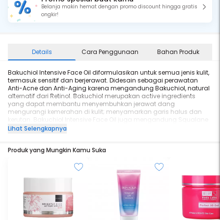
Belanja makin hemat dengan promo discount hingga gratis
ongkir!
Details
Cara Penggunaan
Bahan Produk
Bakuchiol Intensive Face Oil diformulasikan untuk semua jenis kulit,
termasuk sensitif dan berjerawat. Didesain sebagai perawatan
Anti-Acne dan Anti-Aging karena mengandung Bakuchiol, natural
alternatif dari Retinol. Bakuchiol merupakan active ingredients
yang dapat membantu menyembuhkan jerawat dang
mengurangi kemerahan di kulit; menyamarkan garis halus dan
kerutan. Bakuchiol Intensive Face Oil juga mengandung Squalane
dengan konsentrasi yang tinggi dan mudah diserap oleh kulit.
Lihat Selengkapnya
Sangat menghidrasi dan dapat mengunci kelembapan kulit,
membuat kulit menjadi lembut dan halus.
Produk yang Mungkin Kamu Suka