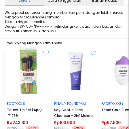
Details
Cara Penggunaan
Bahan Produk
Waterproof suncreen yang memberikan perlindungan lebih merata
dengan Micro Defense Formula.
Terasa ringan seperti air.
Dengan SPF 50+/PA++++ -melindungi kulit wajah dan badan dari
efek buruk sinar UV A dan UV B.
Produk yang Mungkin Kamu Suka
ECOTOOLS
FINALLY FOUND YOU
FACETOLOGY
Touch-Up Set(4pc)
Soy Gentle Face
Triple Care Su
#1289
Cleanser - 2in1 Makeup
Remover dan Sabun
Rp243.100
Rp103.500
Rp67.500
Cuci Muka pH-Balanced
-15%
-25%
-25
Rp285.890
Rp138.000
Rp89.900