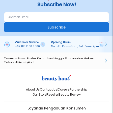
Subscribe Now!
Subscribe
Customer Service
Opening Hours
Pa
+62 813 1000 9066
Mon–Fri 10am–5pm, Sat 10am–2pm
On
Temukan Promo Produk Kecantikan hingga Skincare dan Makeup
Terbaik di BeautyHaul
About Us
Contact Us
Careers
Partnership
Our Store
Reseller
Beauty Review
Layanan Pengaduan Konsumen