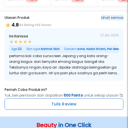
Untuk Semua Jenis Kulit
100mL
Ulasan Produk
Lihat semua
4.8
164 Rating
164 Ulasan
27 Jan 2025
Ira Kanissa
Age:
22
Skin type:
Normal Skin
Concern:
Acne, Noda Hitam, Pori Besar
pertama kali coba sunscreen Jepang yang kata orang-
orang bagus dan ternyata emang bagus banget dia.
Teksturnya ringan, kaya air. dipake olahraga keringaetan ga
luntur dan ga kusam. oh iya poin plus soalnya ga perih kena
mata
Pernah Coba Produk ini?
Yuk, beri penilaian dan dapatkan
500 Points
untuk setiap ulasan 🥰
Tulis Review
Beauty
in One Click