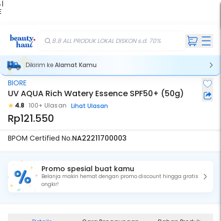
 |
E
kir
iah
8.8 ALL PRODUK LOKAL DISKON s.d. 70%
Dikirim ke
Alamat Kamu
BIORE
UV AQUA Rich Watery Essence SPF50+ (50g)
4.8
100+ Ulasan
Lihat Ulasan
Rp121.550
BPOM Certified No.
NA22211700003
Promo spesial buat kamu
Belanja makin hemat dengan promo discount hingga gratis
ongkir!