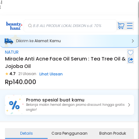
 |
E
kir
iah
8.8 ALL PRODUK LOKAL DISKON s.d. 70%
Dikirim ke
Alamat Kamu
NATUR
Miracle Anti Acne Face Oil Serum : Tea Tree Oil &
Jojoba Oil
4.7
21 Ulasan
Lihat Ulasan
Rp140.000
Promo spesial buat kamu
Belanja makin hemat dengan promo discount hingga gratis
ongkir!
Details
Cara Penggunaan
Bahan Produk