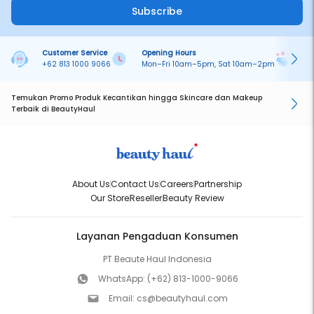
Subscribe
Customer Service
Opening Hours
Pa
+62 813 1000 9066
Mon–Fri 10am–5pm, Sat 10am–2pm
On
Temukan Promo Produk Kecantikan hingga Skincare dan Makeup
Terbaik di BeautyHaul
About Us
Contact Us
Careers
Partnership
Our Store
Reseller
Beauty Review
Layanan Pengaduan Konsumen
PT Beaute Haul Indonesia
WhatsApp:
(+62) 813-1000-9066
Email:
cs@beautyhaul.com