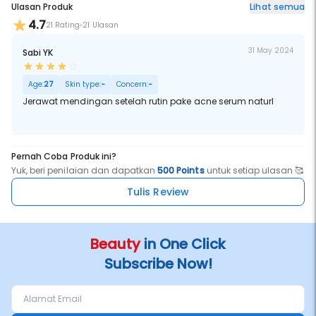
Ulasan Produk
Lihat semua
4.7
21 Rating
21 Ulasan
31 May 2024
Sabi YK
Age:
27
Skin type:
-
Concern:
-
Jerawat mendingan setelah rutin pake acne serum naturl
Pernah Coba Produk ini?
Yuk, beri penilaian dan dapatkan
500 Points
untuk setiap ulasan 🥰
Tulis Review
Beauty
in One Click
Subscribe Now!