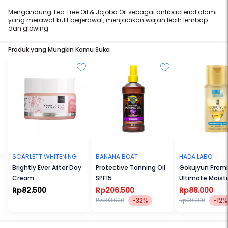
Mengandung Tea Tree Oil & Jojoba Oil sebagai antibacterial alami
yang merawat kulit berjerawat, menjadikan wajah lebih lembap
dan glowing.
Produk yang Mungkin Kamu Suka
SCARLETT WHITENING
BANANA BOAT
HADA LABO
Brightly Ever After Day
Protective Tanning Oil
Gokujyun Prem
Cream
SPF15
Ultimate Moistu
Lotion 100ml
Rp82.500
Rp206.500
Rp88.000
-32%
-12%
Rp303.600
Rp99.900