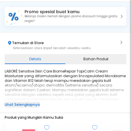
Promo spesial buat kamu
Belanja makin hemat dengan promo discount hingga gratis
ongkir!
Temukan di Store
Ketersediaan stock dapat berubah sewaktu-waktu
Details
Bahan Produk
LABORÉ Sensitive Skin Care BiomeRepair TopiCalm Cream
Moisturizer yang diformulasikan dengan Encapsulated Microbiome
dan Vitamin B12 telah teruji mampu meredakan gejala kulit
eksim/eczema/atopic dermatitis (extreme sensitive) secara
signifikan dalam 2 pekan. Mampu meredakan gejala kulit extreme
sensitive dengan seketika, seperti rasa gatal yang ekstrim, kulit
sangat kering, menebal, bersisik, dan pecah-pecah. Terobosan
formula TopiCalm Relief System membantu mengurangi produksi
Lihat Selengkapnya
histamin sehingga mencegah gejala extreme sensitive muncul
kembali di kemudian hari. Produk ini telah melalui serangkaian
Produk yang Mungkin Kamu Suka
formulasi dan pengujian bersama local & global skin expert pada
450 orang di Indonesia dengan kulit extreme sensitive.
Diformulasikan dengan TopiCalm Relief System: