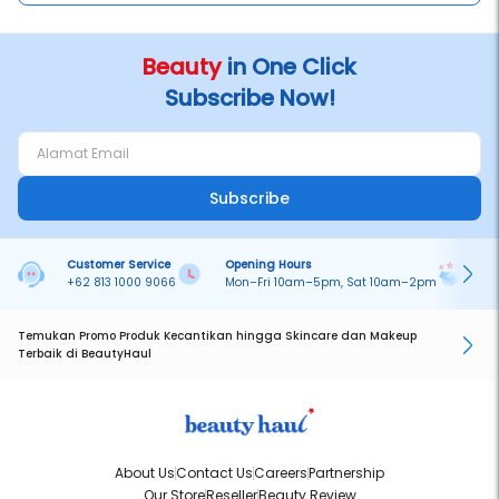
Beauty
in One Click
Subscribe Now!
Subscribe
Customer Service
Opening Hours
Pa
+62 813 1000 9066
Mon–Fri 10am–5pm, Sat 10am–2pm
On
Temukan Promo Produk Kecantikan hingga Skincare dan Makeup
Terbaik di BeautyHaul
About Us
Contact Us
Careers
Partnership
Our Store
Reseller
Beauty Review