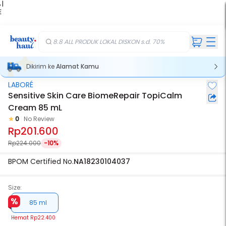
 |
E
kir
iah
8.8 ALL PRODUK LOKAL DISKON s.d. 70%
Dikirim ke
Alamat Kamu
LABORÉ
Sensitive Skin Care BiomeRepair TopiCalm
Cream 85 mL
0
No Review
Rp201.600
Rp224.000
-10%
BPOM Certified No.
NA18230104037
Size:
85 ml
Hemat
Rp22.400