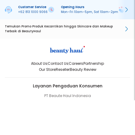
Customer Service
Opening Hours
Pa
+62 813 1000 9066
Mon–Fri 10am–5pm, Sat 10am–2pm
On
Temukan Promo Produk Kecantikan hingga Skincare dan Makeup
Terbaik di BeautyHaul
About Us
Contact Us
Careers
Partnership
Our Store
Reseller
Beauty Review
Layanan Pengaduan Konsumen
PT Beaute Haul Indonesia
WhatsApp:
(+62) 813-1000-9066
Email:
cs@beautyhaul.com
Direktorat Jenderal Perlindungan Konsumen dan Tertib Niaga
Kementrian Perdagangan Republik Indonesia