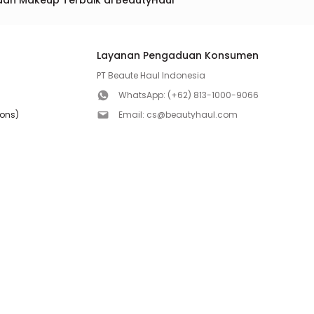
dan Makeup Terbaik di BeautyHaul
Layanan Pengaduan Konsumen
PT Beaute Haul Indonesia
WhatsApp:
(+62) 813-1000-9066
ions)
Email:
cs@beautyhaul.com
Direktorat Jenderal Perlindungan Konsumen dan Te
olicy
Kementrian Perdagangan Republik Indonesia
WhatsApp:
(+62) 853-1111-1010
Follow us!
Copyright ©2026 PT BEAUTE HAUL INDONESIA