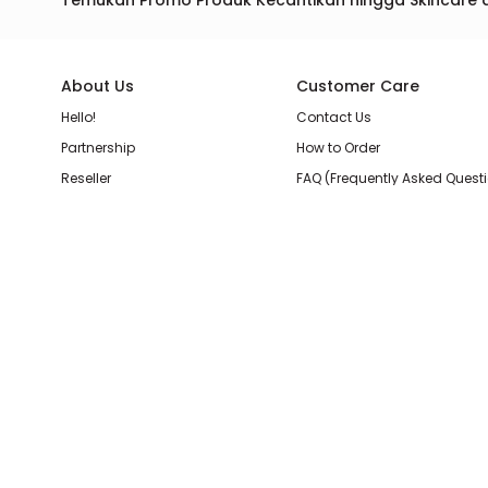
Temukan Promo Produk Kecantikan hingga Skincare 
About Us
Customer Care
Hello!
Contact Us
Partnership
How to Order
Reseller
FAQ (Frequently Asked Quest
Join Our Team
Membership Loyalty Points
Store Location
Shipping, Delivery, & Return P
Beauty Review
Terms & Conditions
Privacy Policy
Pilihan Pembayaran