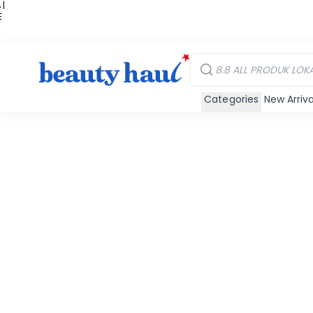
 |
E
kir
iah
Categories
New Arriva