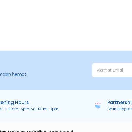
makin hemat!
ening Hours
Partnersh
n–Fri 10am–5pm, Sat 10am–2pm
Online Regist