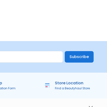
Subscribe
ip
Store Location
ration Form
Find a Beautyhaul Store