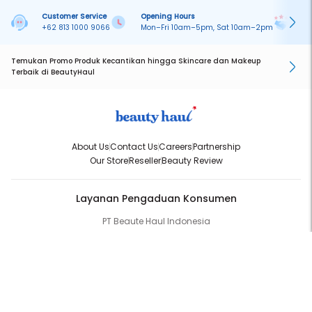
Customer Service
Opening Hours
Pa
+62 813 1000 9066
Mon–Fri 10am–5pm, Sat 10am–2pm
On
Temukan Promo Produk Kecantikan hingga Skincare dan Makeup
Terbaik di BeautyHaul
About Us
Contact Us
Careers
Partnership
Our Store
Reseller
Beauty Review
Layanan Pengaduan Konsumen
PT Beaute Haul Indonesia
WhatsApp:
(+62) 813-1000-9066
Email:
cs@beautyhaul.com
Direktorat Jenderal Perlindungan Konsumen dan Tertib Niaga
Kementrian Perdagangan Republik Indonesia