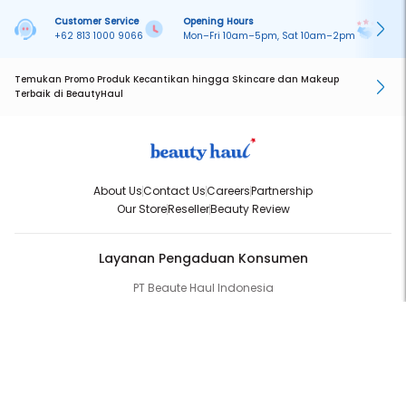
Customer Service
Opening Hours
Pa
+62 813 1000 9066
Mon–Fri 10am–5pm, Sat 10am–2pm
On
Temukan Promo Produk Kecantikan hingga Skincare dan Makeup
Terbaik di BeautyHaul
About Us
Contact Us
Careers
Partnership
Our Store
Reseller
Beauty Review
Layanan Pengaduan Konsumen
PT Beaute Haul Indonesia
WhatsApp:
(+62) 813-1000-9066
Email:
cs@beautyhaul.com
Direktorat Jenderal Perlindungan Konsumen dan Tertib Niaga
Kementrian Perdagangan Republik Indonesia