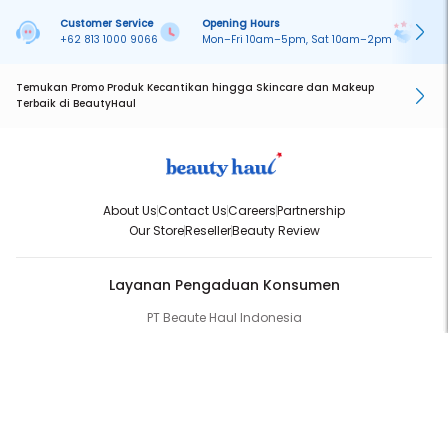
Customer Service
Opening Hours
Pa
+62 813 1000 9066
Mon–Fri 10am–5pm, Sat 10am–2pm
On
Temukan Promo Produk Kecantikan hingga Skincare dan Makeup
Terbaik di BeautyHaul
About Us
Contact Us
Careers
Partnership
Our Store
Reseller
Beauty Review
Layanan Pengaduan Konsumen
PT Beaute Haul Indonesia
WhatsApp:
(+62) 813-1000-9066
Email:
cs@beautyhaul.com
Direktorat Jenderal Perlindungan Konsumen dan Tertib Niaga
Kementrian Perdagangan Republik Indonesia