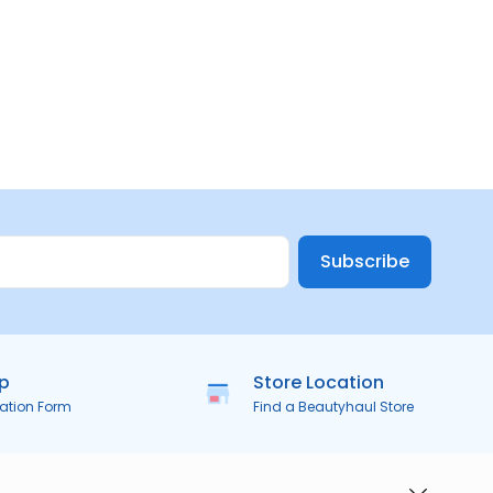
Subscribe
ip
Store Location
ration Form
Find a Beautyhaul Store