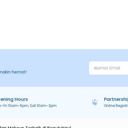
makin hemat!
ening Hours
Partnersh
n–Fri 10am–5pm, Sat 10am–2pm
Online Regist