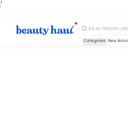
 |
E
kir
iah
Categories
New Arriva