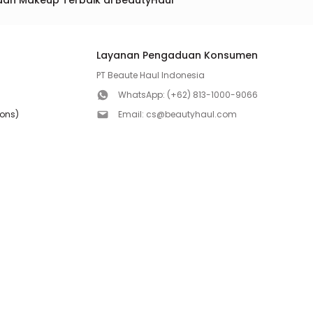
dan Makeup Terbaik di BeautyHaul
Layanan Pengaduan Konsumen
PT Beaute Haul Indonesia
WhatsApp:
(+62) 813-1000-9066
ions)
Email:
cs@beautyhaul.com
Direktorat Jenderal Perlindungan Konsumen dan Te
olicy
Kementrian Perdagangan Republik Indonesia
WhatsApp:
(+62) 853-1111-1010
Follow us!
Copyright ©2026 PT BEAUTE HAUL INDONESIA