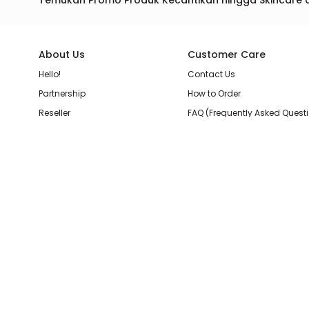
Temukan Promo Produk Kecantikan hingga Skincare 
About Us
Customer Care
Hello!
Contact Us
Partnership
How to Order
Reseller
FAQ (Frequently Asked Quest
Join Our Team
Membership Loyalty Points
Store Location
Shipping, Delivery, & Return P
Beauty Review
Terms & Conditions
Privacy Policy
Pilihan Pembayaran