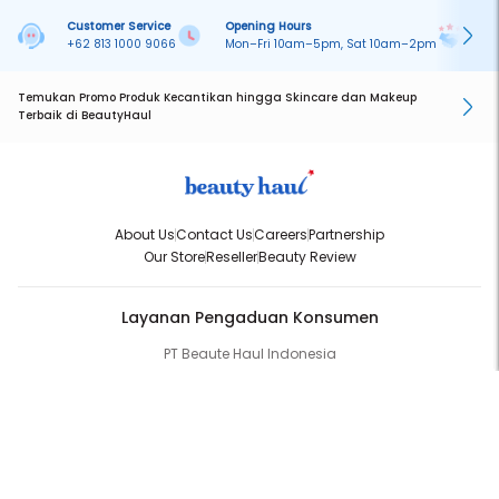
Customer Service
Opening Hours
Pa
+62 813 1000 9066
Mon–Fri 10am–5pm, Sat 10am–2pm
On
Temukan Promo Produk Kecantikan hingga Skincare dan Makeup
Terbaik di BeautyHaul
About Us
Contact Us
Careers
Partnership
Our Store
Reseller
Beauty Review
Layanan Pengaduan Konsumen
PT Beaute Haul Indonesia
WhatsApp:
(+62) 813-1000-9066
Email:
cs@beautyhaul.com
Direktorat Jenderal Perlindungan Konsumen dan Tertib Niaga
Kementrian Perdagangan Republik Indonesia