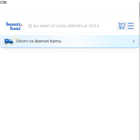
KON
%
ALL MAKE UP LOKAL DISKON s.d. 50%💄
Dikirim ke
Alamat Kamu