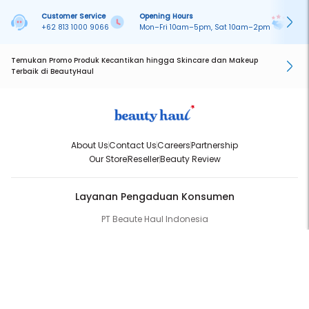
Customer Service
Opening Hours
Pa
+62 813 1000 9066
Mon–Fri 10am–5pm, Sat 10am–2pm
On
Temukan Promo Produk Kecantikan hingga Skincare dan Makeup
Terbaik di BeautyHaul
About Us
Contact Us
Careers
Partnership
Our Store
Reseller
Beauty Review
Layanan Pengaduan Konsumen
PT Beaute Haul Indonesia
WhatsApp:
(+62) 813-1000-9066
Email:
cs@beautyhaul.com
Direktorat Jenderal Perlindungan Konsumen dan Tertib Niaga
Kementrian Perdagangan Republik Indonesia