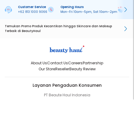
Customer Service
Opening Hours
Pa
+62 813 1000 9066
Mon–Fri 10am–5pm, Sat 10am–2pm
On
Temukan Promo Produk Kecantikan hingga Skincare dan Makeup
Terbaik di BeautyHaul
About Us
Contact Us
Careers
Partnership
Our Store
Reseller
Beauty Review
Layanan Pengaduan Konsumen
PT Beaute Haul Indonesia
WhatsApp:
(+62) 813-1000-9066
Email:
cs@beautyhaul.com
Direktorat Jenderal Perlindungan Konsumen dan Tertib Niaga
Kementrian Perdagangan Republik Indonesia