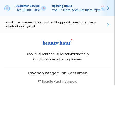
Customer Service
Opening Hours
Pa
+62 813 1000 9066
Mon–Fri 10am–5pm, Sat 10am–2pm
On
Temukan Promo Produk Kecantikan hingga Skincare dan Makeup
Terbaik di BeautyHaul
About Us
Contact Us
Careers
Partnership
Our Store
Reseller
Beauty Review
Layanan Pengaduan Konsumen
PT Beaute Haul Indonesia
WhatsApp:
(+62) 813-1000-9066
Email:
cs@beautyhaul.com
Direktorat Jenderal Perlindungan Konsumen dan Tertib Niaga
Kementrian Perdagangan Republik Indonesia