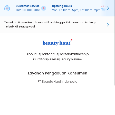
Customer Service
Opening Hours
Pa
+62 813 1000 9066
Mon–Fri 10am–5pm, Sat 10am–2pm
On
Temukan Promo Produk Kecantikan hingga Skincare dan Makeup
Terbaik di BeautyHaul
About Us
Contact Us
Careers
Partnership
Our Store
Reseller
Beauty Review
Layanan Pengaduan Konsumen
PT Beaute Haul Indonesia
WhatsApp:
(+62) 813-1000-9066
Email:
cs@beautyhaul.com
Direktorat Jenderal Perlindungan Konsumen dan Tertib Niaga
Kementrian Perdagangan Republik Indonesia