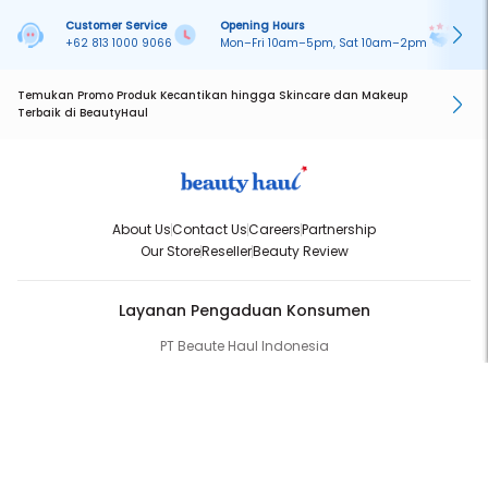
Customer Service
Opening Hours
Pa
+62 813 1000 9066
Mon–Fri 10am–5pm, Sat 10am–2pm
On
Temukan Promo Produk Kecantikan hingga Skincare dan Makeup
Terbaik di BeautyHaul
About Us
Contact Us
Careers
Partnership
Our Store
Reseller
Beauty Review
Layanan Pengaduan Konsumen
PT Beaute Haul Indonesia
WhatsApp:
(+62) 813-1000-9066
Email:
cs@beautyhaul.com
Direktorat Jenderal Perlindungan Konsumen dan Tertib Niaga
Kementrian Perdagangan Republik Indonesia