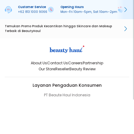
Customer Service
Opening Hours
Pa
+62 813 1000 9066
Mon–Fri 10am–5pm, Sat 10am–2pm
On
Temukan Promo Produk Kecantikan hingga Skincare dan Makeup
Terbaik di BeautyHaul
About Us
Contact Us
Careers
Partnership
Our Store
Reseller
Beauty Review
Layanan Pengaduan Konsumen
PT Beaute Haul Indonesia
WhatsApp:
(+62) 813-1000-9066
Email:
cs@beautyhaul.com
Direktorat Jenderal Perlindungan Konsumen dan Tertib Niaga
Kementrian Perdagangan Republik Indonesia