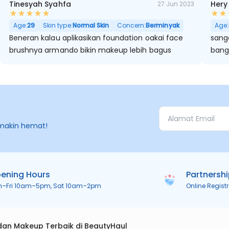
Tinesyah Syahfa
Hery
27 Jun 2023
Age:
29
Skin type:
Normal Skin
Concern:
Berminyak
Age:
Beneran kalau aplikasikan foundation oakai face
sanga
brushnya armando bikin makeup lebih bagus
bang
makin hemat!
ening Hours
Partnersh
n–Fri 10am–5pm, Sat 10am–2pm
Online Regist
dan Makeup Terbaik di BeautyHaul