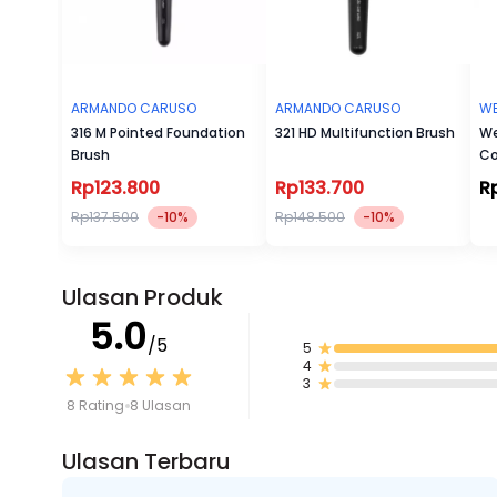
ARMANDO CARUSO
ARMANDO CARUSO
WE
316 M Pointed Foundation
321 HD Multifunction Brush
We
Brush
Co
Rp123.800
Rp133.700
R
Rp137.500
-10%
Rp148.500
-10%
Ulasan Produk
5.0
/5
5
4
3
8 Rating
8 Ulasan
Ulasan Terbaru