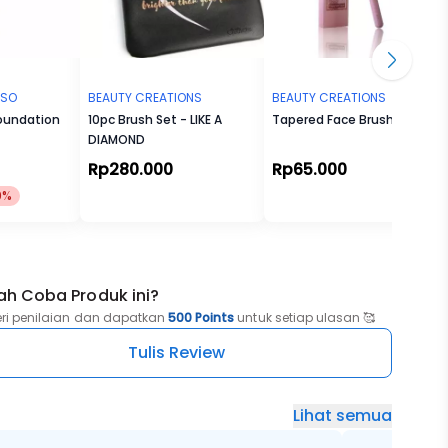
USO
BEAUTY CREATIONS
BEAUTY CREATIONS
Foundation
10pc Brush Set - LIKE A
Tapered Face Brush
DIAMOND
Rp280.000
Rp65.000
0%
ah Coba Produk ini?
eri penilaian dan dapatkan
500 Points
untuk setiap ulasan 🥰
Tulis Review
Lihat semua