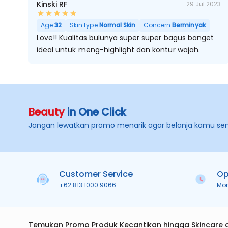
Kinski RF
29 Jul 2023
Age:
32
Skin type:
Normal Skin
Concern:
Berminyak
Love!! Kualitas bulunya super super bagus banget
ideal untuk meng-highlight dan kontur wajah.
Beauty
in One Click
Jangan lewatkan promo menarik agar belanja kamu se
Customer Service
Op
+62 813 1000 9066
Mo
Temukan Promo Produk Kecantikan hingga Skincare 