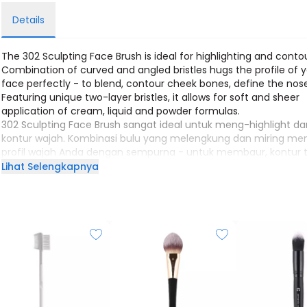
Details
The 302 Sculpting Face Brush is ideal for highlighting and contou
Combination of curved and angled bristles hugs the profile of 
face perfectly - to blend, contour cheek bones, define the nos
Featuring unique two-layer bristles, it allows for soft and sheer
application of cream, liquid and powder formulas.
302 Sculpting Face Brush sangat ideal untuk meng-highlight da
kontur wajah. Kombinasi bulu yang melengkung dan miring me
profil wajah Anda dengan sempurna - untuk membaur, kontur 
pipi dan mendefinisikan bentuk hidung. Menampilkan bulu dua l
Lihat Selengkapnya
yang unik, sangat memungkinkan untuk aplikasi cream yang ri
dan tipis, kosmetik cair dan bubuk.
Height: 15.5 cm
Material: Synthetic
Armando Caruso makeup brushes are made with vegan friendly
cruelty-free synthetic but soft and high quality bristles.