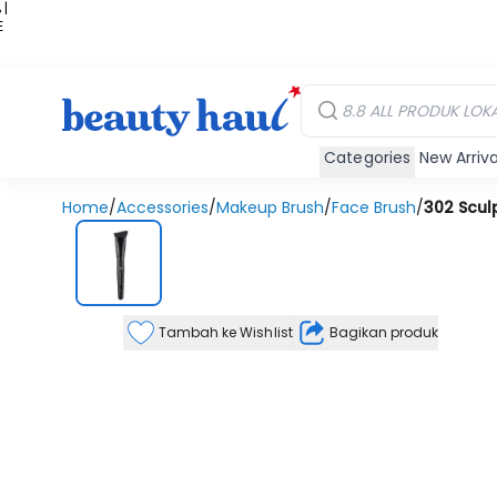
 |
E
kir
iah
Categories
New Arriva
Home
/
Accessories
/
Makeup Brush
/
Face Brush
/
302 Scul
Tambah ke Wishlist
Bagikan produk