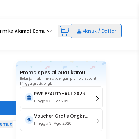
irim ke
Alamat Kamu
Masuk / Daftar
Promo spesial buat kamu
Belanja makin hemat dengan promo discount
hingga gratis ongkir!
PWP BEAUTYHAUL 2026
Hingga
31 Des 2026
Voucher Gratis Ongkir
15RB (Only on Website)
Hingga
31 Agu 2026
 semua