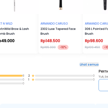
T N WILD
ARMANDO CARUSO
ARMANDO CAR
tnWild Brow & Lash
2302 Luxe Tapered Face
306 L Pointed 
mb Brush
Brush
Brush
p49.000
Rp148.500
Rp98.600
Rp165.000
-10%
Rp109.450
-1
Lihat semua
Pern
8
2
0
Yuk, b
0
1
0
0