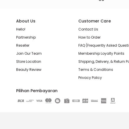
About Us
Customer Care
Hello!
Contact Us
Partnership
How to Order
Reseller
FAQ (Frequently Asked Quest
Join Our Team
Membership Loyalty Points
Store Location
Shipping, Delivery, & Return P
Beauty Review
Terms & Conditions
Privacy Policy
Pilihan Pembayaran