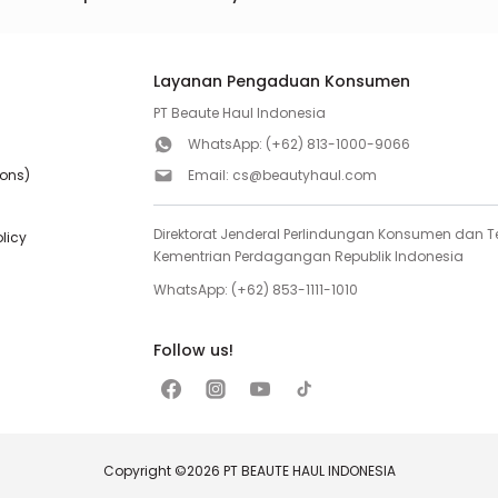
Layanan Pengaduan Konsumen
PT Beaute Haul Indonesia
WhatsApp:
(+62) 813-1000-9066
ions)
Email:
cs@beautyhaul.com
Direktorat Jenderal Perlindungan Konsumen dan Te
olicy
Kementrian Perdagangan Republik Indonesia
WhatsApp:
(+62) 853-1111-1010
Follow us!
Copyright ©2026 PT BEAUTE HAUL INDONESIA