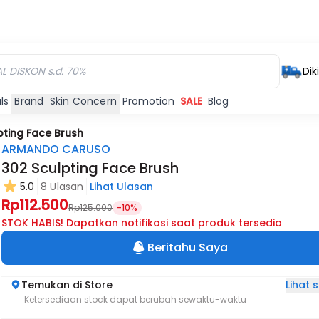
Dik
ls
Brand
Skin Concern
Promotion
SALE
Blog
pting Face Brush
ARMANDO CARUSO
302 Sculpting Face Brush
5.0
8 Ulasan
Lihat Ulasan
Rp112.500
Rp125.000
-10%
STOK HABIS! Dapatkan notifikasi saat produk tersedia
Beritahu Saya
Lihat
Temukan di Store
Ketersediaan stock dapat berubah sewaktu-waktu