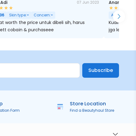
 Adi
Ananaila Rz
07 Jun 2023
36
Skin type:
-
Concern:
-
Age:
32
Skin
t worth the price untuk dibeli sih, harus
Kualitasny ok bgt ,bgus ,Bu
ett cobain & purchaseee
jga lembut b
Subscribe
ip
Store Location
ration Form
Find a Beautyhaul Store