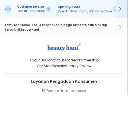
Customer Service
Opening Hours
Pa
+62 813 1000 9066
Mon–Fri 10am–5pm, Sat 10am–2pm
On
Temukan Promo Produk Kecantikan hingga Skincare dan Makeup
Terbaik di BeautyHaul
About Us
Contact Us
Careers
Partnership
Our Store
Reseller
Beauty Review
Layanan Pengaduan Konsumen
PT Beaute Haul Indonesia
WhatsApp:
(+62) 813-1000-9066
Email:
cs@beautyhaul.com
Direktorat Jenderal Perlindungan Konsumen dan Tertib Niaga
Kementrian Perdagangan Republik Indonesia