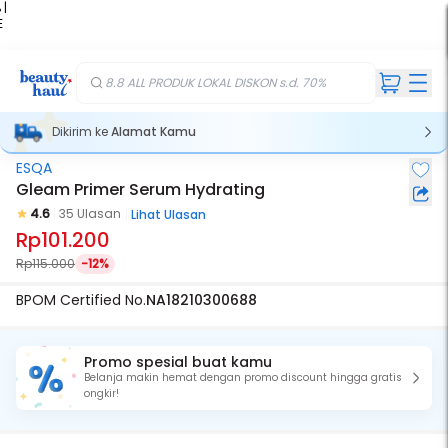
 |
E
kir
iah
8.8 ALL PRODUK LOKAL DISKON s.d. 70%
Dikirim ke
Alamat Kamu
ESQA
Gleam Primer Serum Hydrating
4.6
35 Ulasan
Lihat Ulasan
Rp101.200
Rp115.000
-12%
BPOM Certified No.
NA18210300688
Promo spesial buat kamu
Belanja makin hemat dengan promo discount hingga gratis
ongkir!