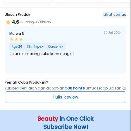
Ulasan Produk
Lihat semua
4.6
35 Rating
35 Ulasan
30 Jul 2024
Marwa N
Age:
26
Skin type:
-
Concern:
-
Jujur aku kurang suka karna lengket
Pernah Coba Produk ini?
Yuk, beri penilaian dan dapatkan
500 Points
untuk setiap ulasan 🥰
Tulis Review
Beauty
in One Click
Subscribe Now!