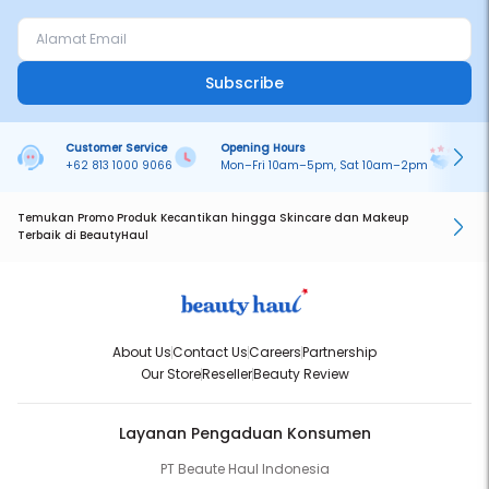
Subscribe
Customer Service
Opening Hours
Pa
+62 813 1000 9066
Mon–Fri 10am–5pm, Sat 10am–2pm
On
Temukan Promo Produk Kecantikan hingga Skincare dan Makeup
Terbaik di BeautyHaul
About Us
Contact Us
Careers
Partnership
Our Store
Reseller
Beauty Review
Layanan Pengaduan Konsumen
PT Beaute Haul Indonesia