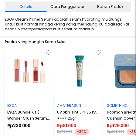
Details
Cara Penggunaan
Bahan Produk
ESQA Gleam Primer Serum adalah serum hydrating multifungsi
untuk kulit normal hingga kering yang melindungi kulit dari radikal
bebas & mempersiapkan kulit sebelum makeup.
Produk yang Mungkin Kamu Suka
ESQA
AMATERASUN
SOMETHINC
ESQA Bundle Kit (
UV Skin Tint SPF 35 PA
Hooman Breath
Wonder Crush Serum
++++ 25gr
Cushion Cover 
Liquid Blush + Slick Drip
PA++++
Rp230.000
Rp81.000
Rp129.000
Serum Lip Tint)
-32%
-3
Rp119.000
Rp208.000